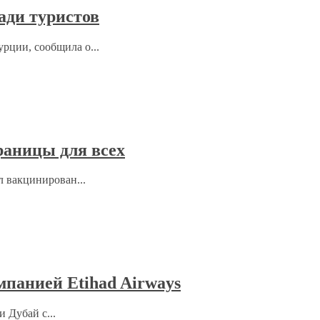
ади туристов
рции, сообщила о...
раницы для всех
л вакцинирован...
мпанией Etihad Airways
 Дубай с...