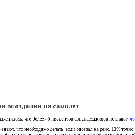
ри опоздании на самолет
выяснилось, что более 40 процентов авиапассажиров не знают,
чт
знают, что необходимо делать, если опоздал на рейс. 13% точно
 абсолютно не знают как себя вести в подобной ситуации, а 25%