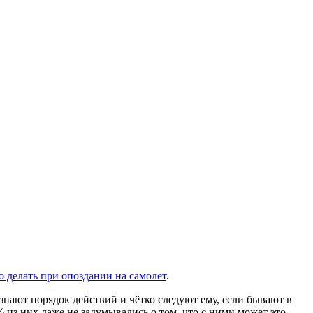
о делать при опоздании на самолет
.
 знают порядок действий и чётко следуют ему, если бывают в
 из них даже не задумывались о том, что с ними может это