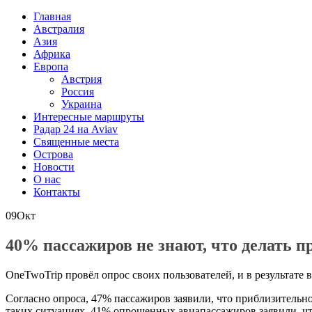
Главная
Австралия
Азия
Африка
Европа
Австрия
Россия
Украина
Интересные маршруты
Радар 24 на Aviav
Священные места
Острова
Новости
О нас
Контакты
09
Окт
40% пассажиров не знают, что делать п
OneTwoTrip провёл опрос своих пользователей, и в результате 
Согласно опроса, 47% пассажиров заявили, что приблизительно 
таких ситуациях. 41% опрошенных авиапассажиров заявили, что