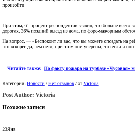
произойти.
При этом, 61 процент респондентов заявил, что больше всего 
дорогах, 36% поздний выезд из дома, по форс-мажорным обстоят
На вопрос, — «Беспокоит ли вас, что вы можете опоздать на ре
что «скорее да, чем нет», при этом они уверены, что если и оп
Читайте также:
По факту пожара на турбазе «Чусовая» 
Категории:
Новости
/
Нет отзывов
/
от
Victoria
Post Author:
Victoria
Похожие записи
23
Янв