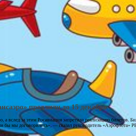
нсаэро» продлили до 15 декабря
, а вслед за этим Росавиация запретила реализацию билетов. Б
сли бы мы договорились», — сказал руководитель «Аэрофлота» Р