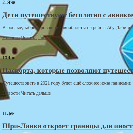
21
Янв
Дети путешествуют бесплатно с авиако
Взрослые, забронировавшие авиабилеты на рейс в Абу-Даби или
Новости
Читать дальше
10
Янв
Паспорта, которые позволяют путешест
Путешествовать в 2021 году будет ещё сложнее из-за пандемии C
Новости
Читать дальше
11
Дек
Шри-Ланка откроет границы для иност