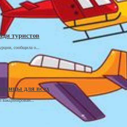
ади туристов
рции, сообщила о...
раницы для всех
л вакцинирован...