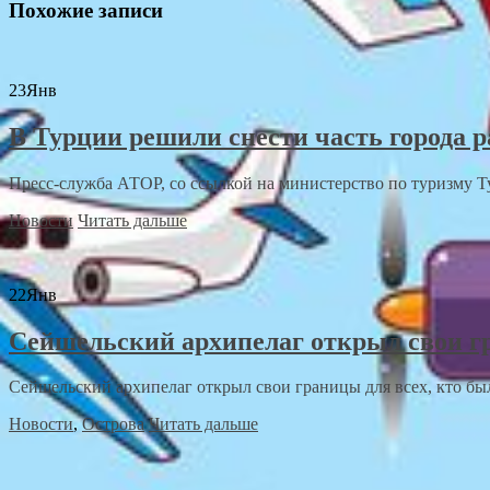
Похожие записи
23
Янв
В Турции решили снести часть города р
Пресс-служба АТОР, со ссылкой на министерство по туризму Ту
Новости
Читать дальше
22
Янв
Сейшельский архипелаг открыл свои г
Сейшельский архипелаг открыл свои границы для всех, кто бы
Новости
,
Острова
Читать дальше