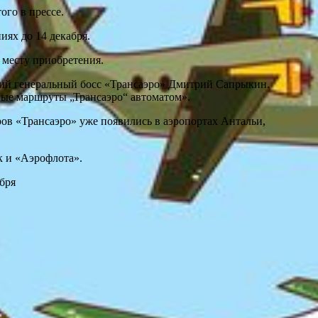
ого в прессе.
ях до 14 декабря.
 месту приобретения.
ний генеральный босс «Трансаэро» Дмитрий Сапрыкин.
ные маршруты „Трансаэро“ автоматом».
ров «Трансаэро» уже появились в аэропортах Антальи,
к и «Аэрофлота».