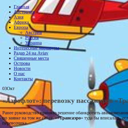
Главная
Австралия
Азия
Африка
Европа
Австрия
Россия
Украина
Интересные маршруты
Радар 24 на Aviav
Священные места
Острова
Новости
О нас
Контакты
03
Окт
«Аэрофлот»: перевозку пассажиров «Тра
Ранее руководство приняло решение обанкротить авиакомпанию
по заявке на том же сайте. «»
Трансаэро
» туда бы вписалась, е
перевозчика.