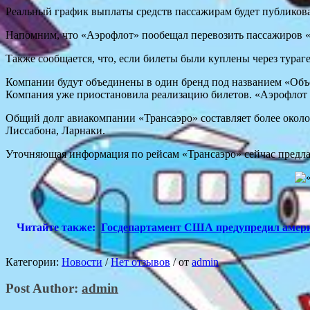
Реальный график выплаты средств пассажирам будет публиковат
Напомним, что «Аэрофлот» пообещал перевозить пассажиров «Т
Также сообщается, что, если билеты были куплены через тураг
Компании будут объединены в один бренд под названием «Объ
Компания уже приостановила реализацию билетов. «Аэрофлот 
Общий долг авиакомпании «Трансаэро» составляет более около
Лиссабона, Ларнаки.
Уточняющая информация по рейсам «Трансаэро» cейчас предлаг
Читайте также:
Госдепартамент США предупредил америк
Категории:
Новости
/
Нет отзывов
/
от
admin
Post Author:
admin