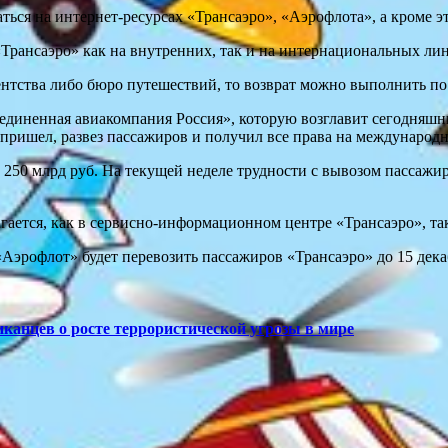
ься на интернет-ресурсах «Трансаэро», «Аэрофлота», а кроме эт
рансаэро» как на внутренних, так и на интернациональных лини
ентства либо бюро путешествий, то возврат можно выполнить по
единенная авиакомпания Россия», которую возглавит сегодняш
пришел, развез пассажиров и получил все права на международ
 250 млрд руб. На текущей неделе трудности с вывозом пассажи
ается, как в сервисно-информационном центре «Трансаэро», та
анцев о росте террористической угрозы в мире