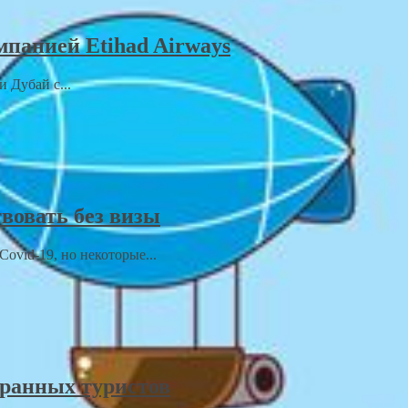
мпанией Etihad Airways
 Дубай с...
вовать без визы
ovid-19, но некоторые...
ранных туристов