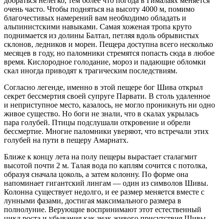
добраться нелегко, тем более что погода в Гималаях меняется
очень часто. Чтобы подняться на высоту 4000 м, помимо
благочестивых намерений вам необходимо обладать и
альпинистскими навыками. Самая хоженая тропа круто
поднимается из долины Балтал, петляя вдоль обрывистых
склонов, ледников и морен. Пещера доступна всего несколько
месяцев в году, но паломники стремятся попасть сюда в любое
время. Кислородное голодание, мороз и падающие обломки
скал иногда приводят к трагическим последствиям.
Согласно легенде, именно в этой пещере бог Шива открыл
секрет бессмертия своей супруге Парвати. В столь удаленное
и неприступное место, казалось, не могло проникнуть ни одно
живое существо. Но боги не знали, что в скалах укрылась
пара голубей. Птицы подслушали откровение и обрели
бессмертие. Многие паломники уверяют, что встречали этих
голубей на пути в пещеру Амарнатх.
Ближе к концу лета на полу пещеры вырастает сталагмит
высотой почти 2 м. Талая вода по каплям сочится с потолка,
образуя сначала цоколь, а затем колонну. По форме она
напоминает гигантский лингам — один из символов Шивы.
Колонна существует недолго, и ее размер меняется вместе с
лунными фазами, достигая максимального размера в
полнолуние. Верующие воспринимают этот естественный
цикл роста и убывания как знак живого присутствия Шивы.