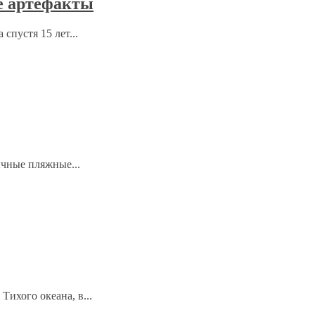
е артефакты
спустя 15 лет...
ычные пляжные...
ихого океана, в...