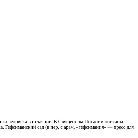
ивести человека в отчаяние. В Священном Писании описаны
. Гефсиманский сад (в пер. с арам, «гефсимания» — пресс для