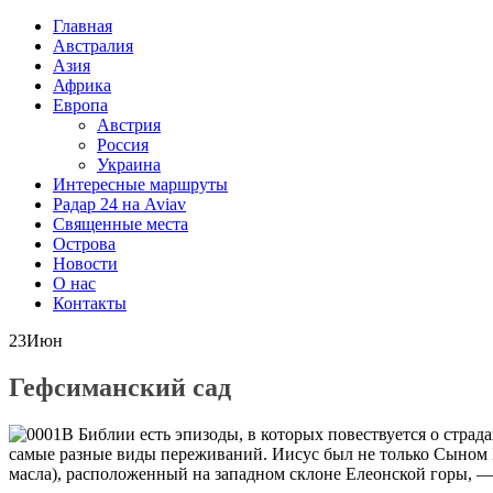
Главная
Австралия
Азия
Африка
Европа
Австрия
Россия
Украина
Интересные маршруты
Радар 24 на Aviav
Священные места
Острова
Новости
О нас
Контакты
23
Июн
Гефсиманский сад
В Библии есть эпизоды, в которых повествуется о страд
самые разные виды переживаний. Иисус был не только Сыном Б
масла), расположенный на западном склоне Елеонской горы, —