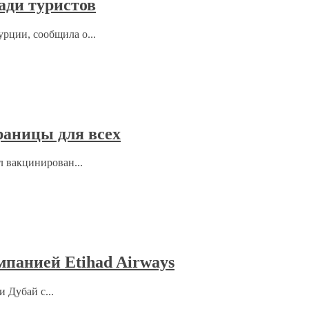
ади туристов
рции, сообщила о...
раницы для всех
л вакцинирован...
мпанией Etihad Airways
 Дубай с...