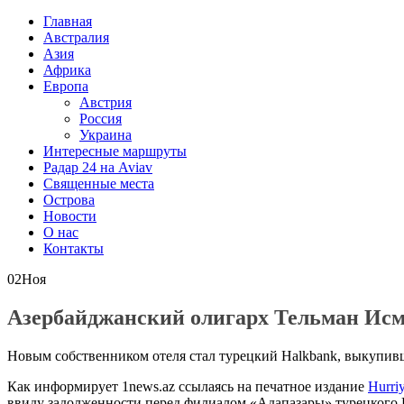
Главная
Австралия
Азия
Африка
Европа
Австрия
Россия
Украина
Интересные маршруты
Радар 24 на Aviav
Священные места
Острова
Новости
О нас
Контакты
02
Ноя
Азербайджанский олигарх Тельман Исм
Новым собственником отеля стал турецкий Halkbank, выкупивш
Как информирует 1news.az ссылаясь на печатное издание
Hurriy
ввиду задолженности перед филиалом «Адапазары» турецкого H