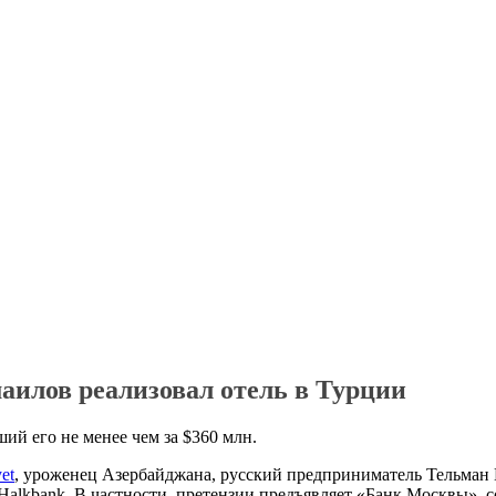
аилов реализовал отель в Турции
ий его не менее чем за $360 млн.
et
, уроженец Азербайджана, русский предприниматель Тельман
alkbank. В частности, претензии предъявляет «Банк Москвы», с