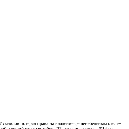
 Исмайлов потерял права на владение фешенебельным отелем
ообщающий что с сентября 2012 года по февраль 2014-го