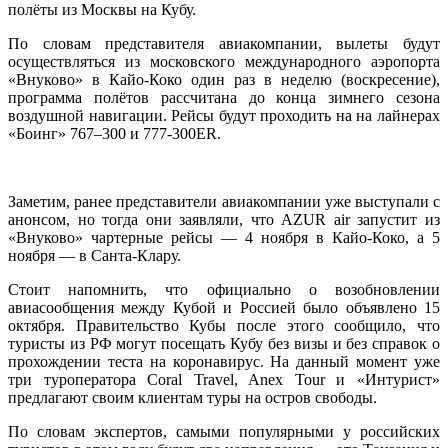
полёты из Москвы на Кубу.
По словам представителя авиакомпании, вылеты будут
осуществляться из московского международного аэропорта
«Внуково» в Кайо-Коко один раз в неделю (воскресение),
программа полётов рассчитана до конца зимнего сезона
воздушной навигации. Рейсы будут проходить на на лайнерах
«Боинг» 767–300 и 777-300ER.
Заметим, ранее представители авиакомпании уже выступали с
анонсом, но тогда они заявляли, что AZUR air запустит из
«Внуково» чартерные рейсы — 4 ноября в Кайо-Коко, а 5
ноября — в Санта-Клару.
Стоит напомнить, что официально о возобновлении
авиасообщения между Кубой и Россией было объявлено 15
октября. Правительство Кубы после этого сообщило, что
туристы из РФ могут посещать Кубу без визы и без справок о
прохождении теста на коронавирус. На данный момент уже
три туроператора Coral Travel, Anex Tour и «Интурист»
предлагают своим клиентам туры на остров свободы.
По словам экспертов, самыми популярными у российских