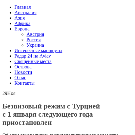
Главная
Австралия
Азия
Африка
Европа
Австрия
Россия
Украина
Интересные маршруты
Радар 24 на Aviav
Священные места
Острова
Новости
О нас
Контакты
29
Ноя
Безвизовый режим с Турцией
с 1 января следующего года
приостановлен