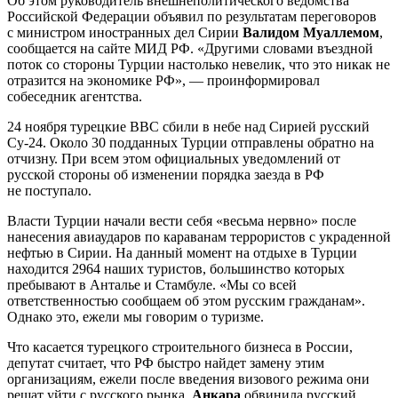
Об этом руководитель внешнеполитического ведомства
Российской Федерации объявил по результатам переговоров
с министром иностранных дел Сирии
Валидом Муаллемом
,
сообщается на сайте МИД РФ. «Другими словами въездной
поток со стороны Турции настолько невелик, что это никак не
отразится на экономике РФ», — проинформировал
собеседник агентства.
24 ноября турецкие ВВС сбили в небе над Сирией русский
Су-24. Около 30 подданных Турции отправлены обратно на
отчизну. При всем этом официальных уведомлений от
русской стороны об изменении порядка заезда в РФ
не поступало.
Власти Турции начали вести себя «весьма нервно» после
нанесения авиаударов по караванам террористов с украденной
нефтью в Сирии. На данный момент на отдыхе в Турции
находится 2964 наших туристов, большинство которых
пребывают в Анталье и Стамбуле. «Мы со всей
ответственностью сообщаем об этом русским гражданам».
Однако это, ежели мы говорим о туризме.
Что касается турецкого строительного бизнеса в России,
депутат считает, что РФ быстро найдет замену этим
организациям, ежели после введения визового режима они
решат уйти с русского рынка.
Анкара
обвинила русский