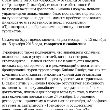
Сразу после того, как «Аэрофлот» отказался от оферты
с «Трансаэро» (1 октября), исполненье обязанностей
по предоплаченным договорам «Библио Глобуса» новыми
управленцами авиакомпании было поставлено под вопрос —
на туроператора и на данный момент пробуют переложить
финансовую ответственность перед пассажирами
«Трансаэро»
, приобретавшими перевозку в составе
турпакетов.
Самолеты будут предоставлены на два месяца — с 15 октября
до 15 декабря 2015 года,
говорится
в сообщении
.
Туроператор также подчеркнул, что авиабилеты оплачены
полностью, как и услуги отелей, визовых центров,
страховщиков. С нашей стороны не планируется вводить
никаких мер осторожности и рекомендаций относительно
бронирований туров туроператора Библио Глобус, так как эта
компания прикладывает максимум усилий для реализации
собственных обязанностей перед туаргентами и туристами.
В связи с этим у «Библио Глобуса» отсутствует возможность
выполнить выписку авиабилетов и передать полный пакет
документов, нужный для поездки всем туристам, у которых
дата окончания поездки после 24 октября. По решению
руководства, принятому в самом начале сентября, «Аэрофлот»
отвечает за деятельность «Трансаэро» и осуществляет
операционный контроль над перевозчиком (см.
«Ъ»