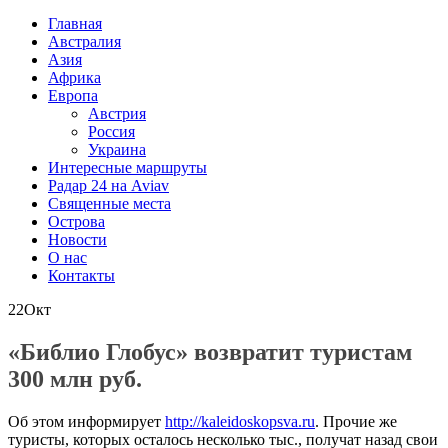
Главная
Австралия
Азия
Африка
Европа
Австрия
Россия
Украина
Интересные маршруты
Радар 24 на Aviav
Священные места
Острова
Новости
О нас
Контакты
22
Окт
«Библио Глобус» возвратит туристам
300 млн руб.
Об этом информирует
http://kaleidoskopsva.ru
. Прочие же
туристы, которых осталось несколько тыс., получат назад свои