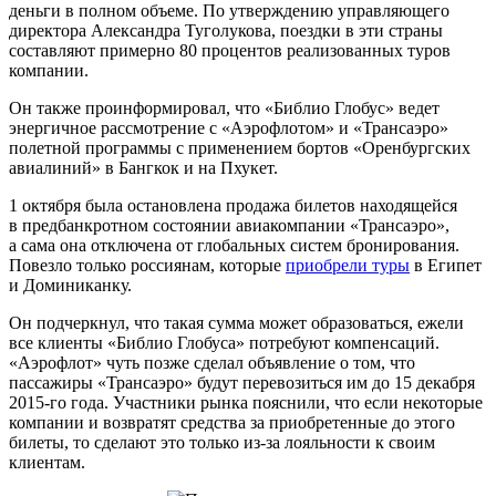
деньги в полном объеме. По утверждению управляющего
директора Александра Туголукова, поездки в эти страны
составляют примерно 80 процентов реализованных туров
компании.
Он также проинформировал, что «Библио Глобус» ведет
энергичное рассмотрение с «Аэрофлотом» и «Трансаэро»
полетной программы с применением бортов «Оренбургских
авиалиний» в Бангкок и на Пхукет.
1 октября была остановлена продажа билетов находящейся
в предбанкротном состоянии авиакомпании «Трансаэро»,
а сама она отключена от глобальных систем бронирования.
Повезло только россиянам, которые
приобрели туры
в Египет
и Доминиканку.
Он подчеркнул, что такая сумма может образоваться, ежели
все клиенты «Библио Глобуса» потребуют компенсаций.
«Аэрофлот» чуть позже сделал объявление о том, что
пассажиры «Трансаэро» будут перевозиться им до 15 декабря
2015-го года. Участники рынка пояснили, что если некоторые
компании и возвратят средства за приобретенные до этого
билеты, то сделают это только из-за лояльности к своим
клиентам.