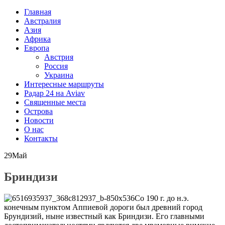
Главная
Австралия
Азия
Африка
Европа
Австрия
Россия
Украина
Интересные маршруты
Радар 24 на Aviav
Священные места
Острова
Новости
О нас
Контакты
29
Май
Бриндизи
Со 190 г. до н.э.
конечным пунктом Аппиевой дороги был древний город
Брундизий, ныне известный как Бриндизи. Его главными