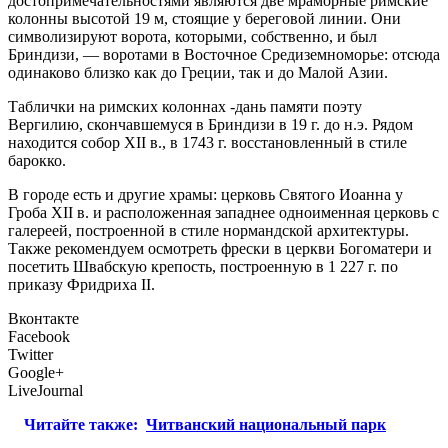
достопримечательностями являются две мраморные римские
колонны высотой 19 м, стоящие у береговой линии. Они
символизируют ворота, которыми, собственно, и был
Бриндизи, — воротами в Восточное Средиземноморье: отсюда
одинаково близко как до Греции, так и до Малой Азии.
Таблички на римских колоннах -дань памяти поэту
Вергилию, скончавшемуся в Бриндизи в 19 г. до н.э. Рядом
находится собор XII в., в 1743 г. восстановленный в стиле
барокко.
В городе есть и другие храмы: церковь Святого Иоанна у
Гроба XII в. и расположенная западнее одноименная церковь с
галереей, построенной в стиле нормандской архитектуры.
Также рекомендуем осмотреть фрески в церкви Богоматери и
посетить Швабскую крепость, построенную в 1 227 г. по
приказу Фридриха II.
Вконтакте
Facebook
Twitter
Google+
LiveJournal
Читайте также:
Читванский национальный парк