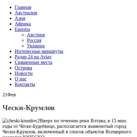
Главная
Австралия
Азия
Африка
Европа
Австрия
Россия
Украина
Интересные маршруты
Радар 24 на Aviav
Священные места
Острова
Новости
О нас
Контакты
21
Фев
Чески-Крумлов
Вверх по течению реки Влтава, в 15 мин.
езды от Ческе-Будеёвице, располагается знаменитый город
Чески-Крумлов, включенный в список объектов Всемирного