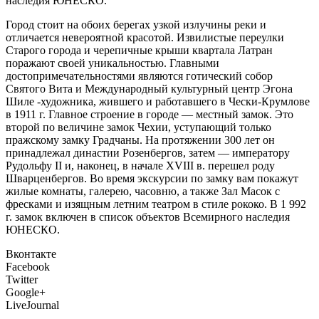
наследия ЮНЕСКО.
Город стоит на обоих берегах узкой излучины реки и
отличается невероятной красотой. Извилистые переулки
Старого города и черепичные крыши квартала Латран
поражают своей уникальностью. Главными
достопримечательностями являются готический собор
Святого Вита и Международный культурный центр Эгона
Шиле -художника, жившего и работавшего в Чески-Крумлове
в 1911 г.
Главное строение в городе — местный замок. Это
второй по величине замок Чехии, уступающий только
пражскому замку Градчаны. На протяжении 300 лет он
принадлежал династии Розенбергов, затем — императору
Рудольфу II и, наконец, в начале XVIII в. перешел роду
Шварценбергов. Во время экскурсии по замку вам покажут
жилые комнаты, галерею, часовню, а также Зал Масок с
фресками и изящным летним театром в стиле рококо. В 1 992
г. замок включен в список объектов Всемирного наследия
ЮНЕСКО.
Вконтакте
Facebook
Twitter
Google+
LiveJournal