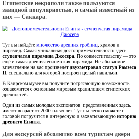
Египетские некрополи также пользуются
завидной популярностью, и самый известный из
них — Саккара.
Тут вы найдёте
множество древних гробниц
, храмов и
пирамид. Самая уникальная достопримечательность здесь —
ступенчатая пирамида Джосера
. По совместительству — это
ещё и самая древняя египетская пирамида. Незабываемое
впечатление на вас произведёт
двухметровая статуя Рамзеса
II
, специально для которой построен целый павильон.
В Каирском музее вы получите потрясающую возможность
ознакомится с основным мировым хранилищем египетских
древностей.
Одни из самых молодых экспонатов, представленных здесь,
имеют возраст от 2000 тысяч лет. Тут вы легко сможете с
головой погрузится в интересную и захватывающую
историю
древнего Египта
.
Для экскурсий абсолютно всем туристам двери