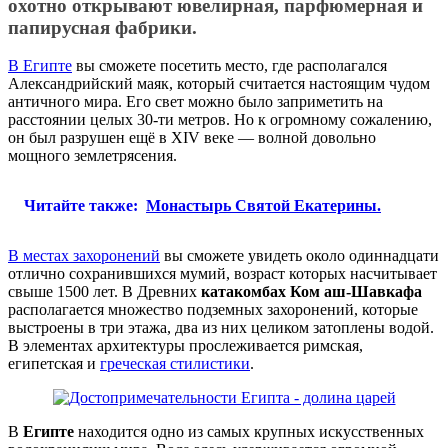
охотно открывают ювелирная, парфюмерная и
папирусная фабрики.
В Египте
вы сможете посетить место, где располагался
Александрийский маяк, который считается настоящим чудом
античного мира. Его свет можно было заприметить на
расстоянии целых 30-ти метров. Но к огромному сожалению,
он был разрушен ещё в XIV веке — волной довольно
мощного землетрясения.
Читайте также:
Монастырь Святой Екатерины.
В местах захоронений
вы сможете увидеть около одиннадцати
отлично сохранившихся мумий, возраст которых насчитывает
свыше 1500 лет. В Древних
катакомбах Ком аш-Шавкафа
располагается множество подземных захоронений, которые
выстроены в три этажа, два из них целиком затоплены водой.
В элементах архитектуры прослеживается римская,
египетская и
греческая стилистики
.
В
Египте
находится одно из самых крупных искусственных