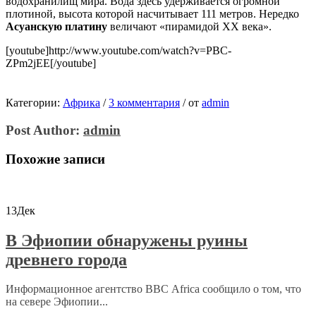
водохранилищ мира. Вода здесь удерживается огромной
плотиной, высота которой насчитывает 111 метров. Нередко
Асуанскую платину
величают «пирамидой ХХ века».
[youtube]http://www.youtube.com/watch?v=PBC-
ZPm2jEE[/youtube]
Категории:
Африка
/
3 комментария
/
от
admin
Post Author:
admin
Похожие записи
13
Дек
В Эфиопии обнаружены руины
древнего города
Информационное агентство ВВС Africa сообщило о том, что
на севере Эфиопии...