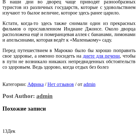
В наши дни во дворец чаще приводят разнообразных
туристов из различных государств, которые с удовольствием
изучают то былое величие, которое здесь ранее царило.
Кстати, когда-то здесь также снимали один из прекрасных
фильмов о прославленном Индиане Джонсе. Около дворца
расположена ещё и померанцевая аллея с бананами, лимонами
и апельсинами, которая ведёт к «Маленькому» саду.
Перед путешествием в Марокко было бы хорошо поправить
свое здоровье, а именно посидеть на
диете для печени
, чтобы
в пути не возникало никаких непредвиденных обстоятельств
со здоровьем. Ведь здорово, когда отдых без болез
Категории:
Африка
/
Нет отзывов
/
от
admin
Post Author:
admin
Похожие записи
13
Дек