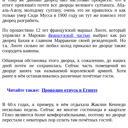
итоге превзошёл почти все дворцы великого султаната. Абд-
аль-Азизу, молодому султану, очень это не нравилось и как
только умер Сиди Мусса в 1900 году он тут же повелел этот
дворец разграбить.
По прошествии 12 лет французский маршал Лиоте, который
управлял в Марокко
французской частью
выбрал как раз
дворец Бахия в славном Марракеше своей резиденцией. Но
т.к. Лиоте сильно не любил холод приказал во дворце также
соорудить камины.
Обширная обстановка этого дворца, к сожалению, до наших
дней почти не сохранилась. Сейчас часть помещений во
дворце занята так называемой королевской армией. Хотя
ранее в нём останавливались различные почётные гости.
Читайте также:
Проводим отпуск в Египте
В 60-х годах, к примеру, в нём отдыхала Жаклин Кеннеди
несколько недель. Сейчас же многие гостиницы в квартале
Гёлиз являются более комфортабельными, поэтому во дворце
перестали с некоторых пор селить там почётных гостей.