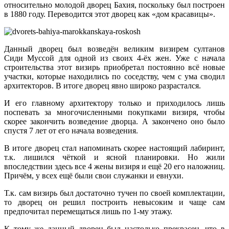
относительно молодой дворец Бахия, поскольку был построен
в 1880 году. Переводится этот дворец как «дом красавицы».
Данный дворец был возведён великим визирем султанов
Сиди Муссой для одной из своих 4-ёх жен. Уже с начала
строительства этот визирь приобретал постоянно всё новые
участки, которые находились по соседству, чем с ума сводил
архитекторов. В итоге дворец явно широко разрастался.
И его главному архитектору только и приходилось лишь
поспевать за многочисленными покупками визиря, чтобы
скорее закончить возведение дворца. А закончено оно было
спустя 7 лет от его начала возведения.
В итоге дворец стал напоминать скорее настоящий лабиринт,
т.к. лишился чёткой и ясной планировки. Но жили
впоследствии здесь все 4 жены визиря и ещё 20 его наложниц.
Причём, у всех ещё были свои служанки и евнухи.
Т.к. сам визирь был достаточно тучен по своей комплектации,
то дворец он решил построить невысоким и чаще сам
предпочитал перемещаться лишь по 1-му этажу.
К тому же данный дворец был настолько прекрасен, что в