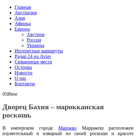
Главная
Австралия
Азия
Африка
Европа
Австрия
Россия
Украина
Интересные маршруты
Радар 24 на Aviav
Священные места
Острова
Новости
О нас
Контакты
05
Июн
Дворец Бахия – марокканская
роскошь
В имперском городе
Марокко
Марракеш расположен
изумительный и изящный по своей роскоши и красоте