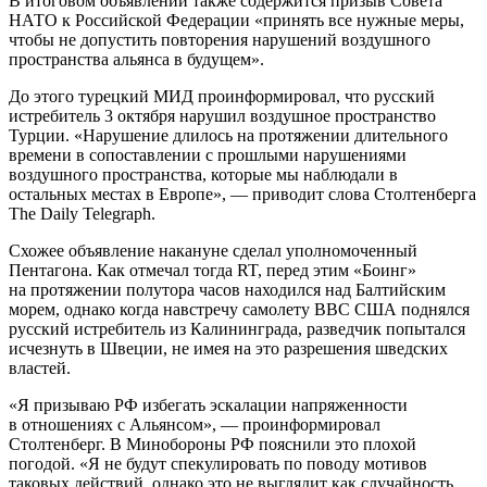
В итоговом объявлении также содержится призыв Совета
НАТО к Российской Федерации «принять все нужные меры,
чтобы не допустить повторения нарушений воздушного
пространства альянса в будущем».
До этого турецкий МИД проинформировал, что русский
истребитель 3 октября нарушил воздушное пространство
Турции. «Нарушение длилось на протяжении длительного
времени в сопоставлении с прошлыми нарушениями
воздушного пространства, которые мы наблюдали в
остальных местах в Европе», — приводит слова Столтенберга
The Daily Telegraph.
Схожее объявление накануне сделал уполномоченный
Пентагона. Как отмечал тогда RT, перед этим «Боинг»
на протяжении полутора часов находился над Балтийским
морем, однако когда навстречу самолету ВВС США поднялся
русский истребитель из Калининграда, разведчик попытался
исчезнуть в Швеции, не имея на это разрешения шведских
властей.
«Я призываю РФ избегать эскалации напряженности
в отношениях с Альянсом», — проинформировал
Столтенберг. В Минобороны РФ пояснили это плохой
погодой. «Я не будут спекулировать по поводу мотивов
таковых действий, однако это не выглядит как случайность,