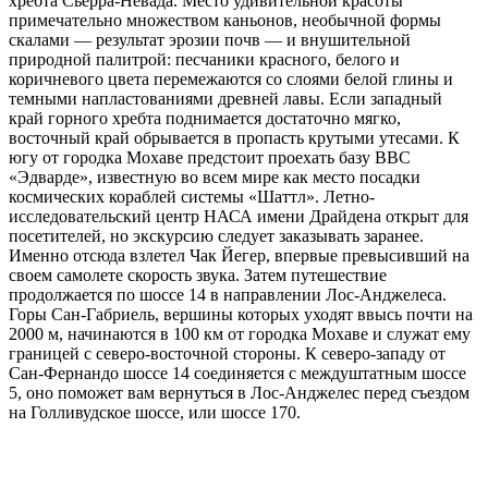
хребта Сьерра-Невада. Место удивительной красоты
примечательно множеством каньонов, необычной формы
скалами — результат эрозии почв — и внушительной
природной палитрой: песчаники красного, белого и
коричневого цвета перемежаются со слоями белой глины и
темными напластованиями древней лавы. Если западный
край горного хребта поднимается достаточно мягко,
восточный край обрывается в пропасть крутыми утесами.
К
югу от городка Мохаве предстоит проехать базу ВВС
«Эдварде», известную во всем мире как место посадки
космических кораблей системы «Шаттл». Летно-
исследовательский центр НАСА имени Драйдена открыт для
посетителей, но экскурсию следует заказывать заранее.
Именно отсюда взлетел Чак Йегер, впервые превысивший на
своем самолете скорость звука. Затем путешествие
продолжается по шоссе 14 в направлении Лос-Анджелеса.
Горы Сан-Габриель, вершины которых уходят ввысь почти на
2000 м, начинаются в 100 км от городка Мохаве и служат ему
границей с северо-восточной стороны. К северо-западу от
Сан-Фернандо шоссе 14 соединяется с междуштатным шоссе
5, оно поможет вам вернуться в Лос-Анджелес перед съездом
на Голливудское шоссе, или шоссе 170.