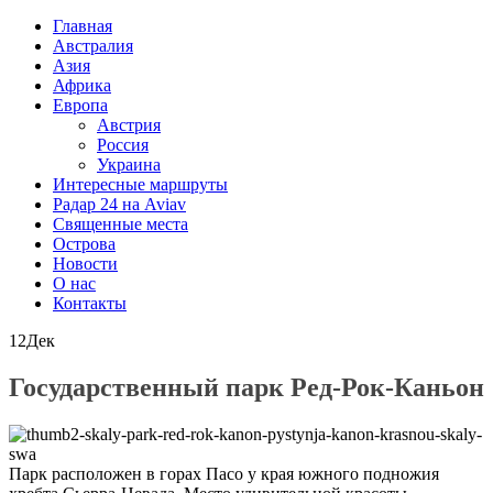
Главная
Австралия
Азия
Африка
Европа
Австрия
Россия
Украина
Интересные маршруты
Радар 24 на Aviav
Священные места
Острова
Новости
О нас
Контакты
12
Дек
Государственный парк Ред-Рок-Каньон
Парк расположен в горах Пасо у края южного подножия