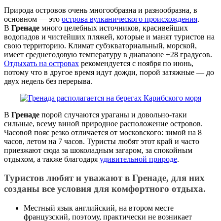
Природа островов очень многообразна и разнообразна, в
основном — это
острова вулканического происхождения
.
В
Гренаде
много целебных источников, красивейших
водопадов и чистейших пляжей, которые и манят туристов на
свою территорию. Климат субэкваториальный, морской,
имеет среднегодовую температуру в диапазоне +28 градусов.
Отдыхать на островах
рекомендуется с ноября по июнь,
потому что в другое время идут дожди, порой затяжные — до
двух недель без перерыва.
В
Гренаде
порой случаются ураганы и довольно-таки
сильные, всему виной природное расположение островов.
Часовой пояс резко отличается от московского: зимой на 8
часов, летом на 7 часов. Туристы любят этот край и часто
приезжают сюда за шоколадным загаром, за спокойным
отдыхом, а также благодаря
удивительной природе
.
Туристов любят и уважают в Гренаде, для них
созданы все условия для комфортного отдыха.
Местный язык английский, на втором месте
французский, поэтому, практически не возникает