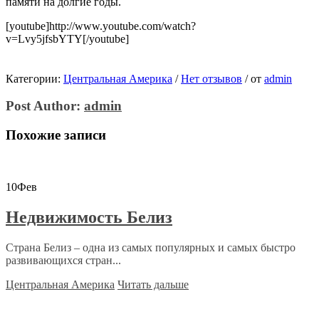
памяти на долгие годы.
[youtube]http://www.youtube.com/watch?
v=Lvy5jfsbYTY[/youtube]
Категории:
Центральная Америка
/
Нет отзывов
/
от
admin
Post Author:
admin
Похожие записи
10
Фев
Недвижимость Белиз
Страна Белиз – одна из самых популярных и самых быстро
развивающихся стран...
Центральная Америка
Читать дальше