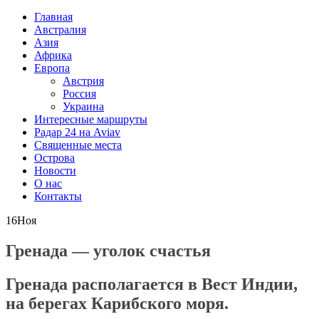
Главная
Австралия
Азия
Африка
Европа
Австрия
Россия
Украина
Интересные маршруты
Радар 24 на Aviav
Священные места
Острова
Новости
О нас
Контакты
16
Ноя
Гренада — уголок счастья
Гренада располагается в Вест Индии,
на берегах Карибского моря.