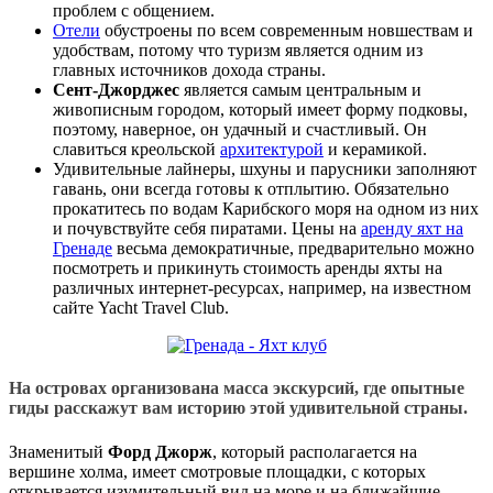
проблем с общением.
Отели
обустроены по всем современным новшествам и
удобствам, потому что туризм является одним из
главных источников дохода страны.
Сент-Джорджес
является самым центральным и
живописным городом, который имеет форму подковы,
поэтому, наверное, он удачный и счастливый. Он
славиться креольской
архитектурой
и керамикой.
Удивительные лайнеры, шхуны и парусники заполняют
гавань, они всегда готовы к отплытию. Обязательно
прокатитесь по водам Карибского моря на одном из них
и почувствуйте себя пиратами. Цены на
аренду яхт на
Гренаде
весьма демократичные, предварительно можно
посмотреть и прикинуть стоимость аренды яхты на
различных интернет-ресурсах, например, на известном
сайте Yacht Travel Club.
На островах организована масса экскурсий, где опытные
гиды расскажут вам историю этой удивительной страны.
Знаменитый
Форд Джорж
, который располагается на
вершине холма, имеет смотровые площадки, с которых
открывается изумительный вид на море и на ближайшие