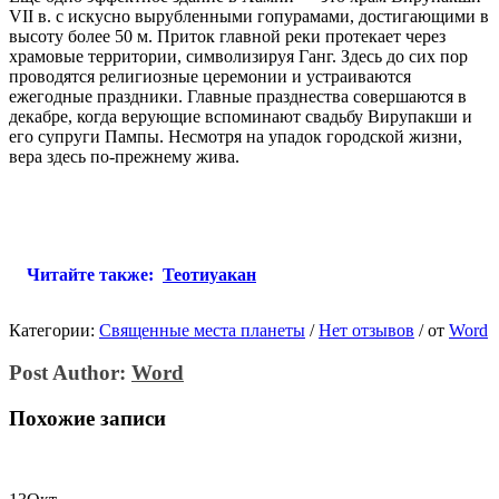
VII в. с искусно вырубленными гопурамами, достигающими в
высоту более 50 м. Приток главной реки протекает через
храмовые территории, символизируя Ганг. Здесь до сих пор
проводятся религиозные церемонии и устраиваются
ежегодные праздники. Главные празднества совершаются в
декабре, когда верующие вспоминают свадьбу Вирупакши и
его супруги Пампы. Несмотря на упадок городской жизни,
вера здесь по-прежнему жива.
Читайте также:
Теотиуакан
Категории:
Священные места планеты
/
Нет отзывов
/
от
Word
Post Author:
Word
Похожие записи