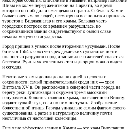
некоторые события, описанные в Рамаяне, например покаяние
Шивы на холме перед женитьбой на Парвати, во время
которого он победил и сжег демона страсти. Сейчас в Хампи
бывает очень мало людей, несмотря на все попытки привлечь
туристов в Виджаянагар и его храмы. Большая часть
городских построек со временем разрушилась, но
сохранившиеся здания свидетельствуют о былой славе
некогда могучего государства.
Город пришел в упадок после вторжения мусульман. После
битвы в 1564 г. союз четырех деканских султанатов почти
полностью разрушил город и заставил его жителей спасаться
бегством. Руины укрепленных стен и дворцов можно видеть
и сегодня.
Некоторые храмы дошли до наших дней в целости и
сохранности; самый примечательный среди них — храм
Виттхала XV в. Он расположен в северной части города на
берегу реки Тунгабхадра и окружен тремя высокими
гопурамами. Колонны главного храма, посвященного Вишну,
издают гулкий звук, если по ним постучать. Изображение
божественной птицы Гаруды уникально самим фактом своего
существования, а ратха в натуральную величину почти
неотличима от настоящей колесницы.
Еще одно эффектное здание в Хампи — это храм Вирупакши