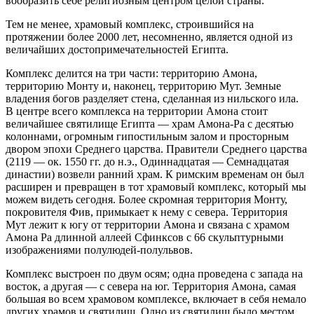
вообразить себе религиозным центром целой страны.
Тем не менее, храмовый комплекс, строившийся на
протяжении более 2000 лет, несомненно, является одной из
величайших достопримечательностей Египта.
Комплекс делится на три части: территорию Амона,
территорию Монту и, наконец, территорию Мут. Земные
владения богов разделяет стена, сделанная из нильского ила.
В центре всего комплекса на территории Амона стоит
величайшее святилище Египта — храм Амона-Ра с десятью
колоннами, огромным гипостильным залом и просторным
двором эпохи Среднего царства.
Правители Среднего царства
(2119 — ок. 1550 гг. до н.э., Одиннадцатая — Семнадцатая
династии) возвели ранний храм. К римским временам он был
расширен и превращен в тот храмовый комплекс, который мы
можем видеть сегодня. Более скромная территория Монту,
покровителя Фив, примыкает к нему с севера. Территория
Мут лежит к югу от территории Амона и связана с храмом
Амона Ра длинной аллеей Сфинксов с 66 скульптурными
изображениями полулюдей-полульвов.
Комплекс выстроен по двум осям; одна проведена с запада на
восток, а другая — с севера на юг. Территория Амона, самая
большая во всем храмовом комплексе, включает в себя немало
других храмов и святилищ. Одно из святилищ было местом