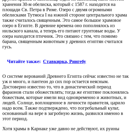
хранения 30-м обелиска, который с 1587 г. находится на
площади Св. Петра в Риме. Озеро с двумя огромными
обелисками Тутмоса I на южной стороне центрального храма
также считалось священным. Это самое большое храмовое
озеро в Египте. В древние времена оно пополнялось из
нильского канала, а теперь его питают грунтовые воды. У
озера находится птичник. Это связано с тем, что помимо
барана, священным животным у древних египтян считался
гусь.
Читайте также:
Ставкирка, Рингебу
О системе верований Древнего Египта сейчас известно не так
уж и много, и пантеон до сих пор остается неясным.
Достоверно известно то, что в династический период
фараонов стали обожествлять; тогда же египтяне поклонялись
божествам, которые имели вид одновременно и животных, и
людей. Солнце, воплощенное в личности правителя, царило
надо всем. Также подтверждено, что погребальный культ,
основанный на вере в загробную жизнь, развился именно в
этот период.
Хотя храмы в Карнаке уже давно не действуют, их руины