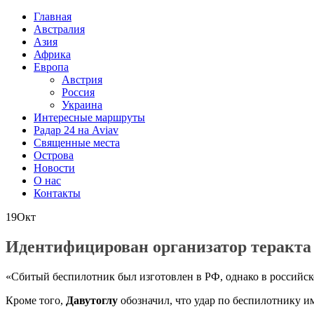
Главная
Австралия
Азия
Африка
Европа
Австрия
Россия
Украина
Интересные маршруты
Радар 24 на Aviav
Священные места
Острова
Новости
О нас
Контакты
19
Окт
Идентифицирован организатор теракта
«Сбитый беспилотник был изготовлен в РФ, однако в российск
Кроме того,
Давутоглу
обозначил, что удар по беспилотнику 