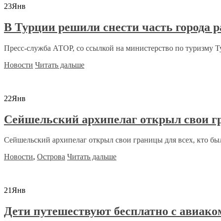
23
Янв
В Турции решили снести часть города р
Пресс-служба АТОР, со ссылкой на министерство по туризму Ту
Новости
Читать дальше
22
Янв
Сейшельский архипелаг открыл свои г
Сейшельский архипелаг открыл свои границы для всех, кто бы
Новости
,
Острова
Читать дальше
21
Янв
Дети путешествуют бесплатно с авиако