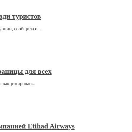
ади туристов
рции, сообщила о...
раницы для всех
л вакцинирован...
мпанией Etihad Airways