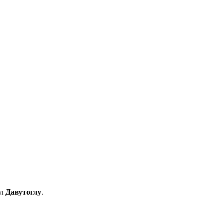
ил
Давутоглу
.