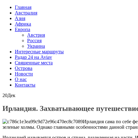
Главная
Австралия
Азия
Африка
Европа
Австрия
Россия
Украина
Интересные маршруты
Радар 24 на Aviav
Священные места
Острова
Новости
О нас
Контакты
20
Дек
Ирландия. Захватывающее путешествие
Ирландия сама по себе ф
зеленые холмы. Однако главными особенностями данной страны
Ирландией называется остров и страна, разделенная на части. 