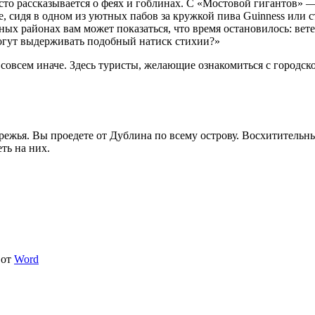
часто рассказывается о феях и гоблинах. С «Мостовой гигантов»
е, сидя в одном из уютных пабов за кружкой пива Guinness или
х районах вам может показаться, что время остановилось: ветер 
гут выдерживать подобный натиск стихии?»
 совсем иначе. Здесь туристы, желающие ознакомиться с городск
режья. Вы проедете от Дублина по всему острову. Восхитительн
ть на них.
от
Word