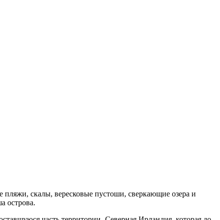
 пляжи, скалы, вересковые пустоши, сверкающие озера и
а острова.
 оставшуюся часть территории -Северная Ирландия, которая до