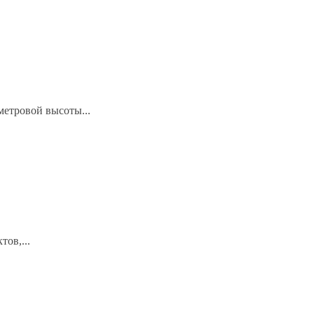
метровой высоты...
ов,...