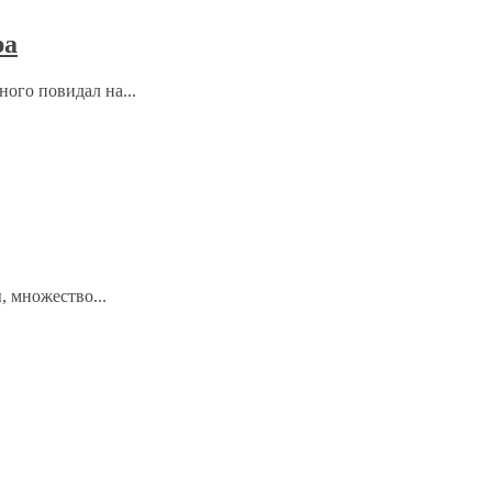
ра
ого повидал на...
, множество...