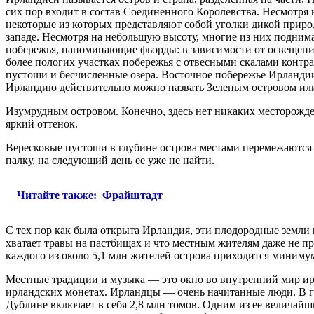
сих пор входит в состав Соединенного Королевства. Несмотря 
некоторые из которых представляют собой уголки дикой прир
западе. Несмотря на небольшую высоту, многие из них подним
побережья, напоминающие фьорды: в зависимости от освещения
более пологих участках побережья с отвесными скалами контр
пустоши и бесчисленные озера. Восточное побережье Ирландии 
Ирландию действительно можно назвать Зеленым островом ил
Изумрудным островом. Конечно, здесь нет никаких месторожден
яркий оттенок.
Вересковые пустоши в глубине острова местами перемежаются п
палку, на следующий день ее уже не найти.
Читайте также:
Фрайштадт
С тех пор как была открыта Ирландия, эти плодородные земли 
хватает травы на пастбищах и что местным жителям даже не при
каждого из около 5,1 млн жителей острова приходится миниму
Местные традиции и музыка — это окно во внутренний мир ирл
ирландских монетах. Ирландцы — очень начитанные люди. В г
Дублине включает в себя 2,8 млн томов. Одним из ее величайш