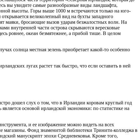
десь вы увидите самые разнообразные виды ландшафта,
енной высоты.
Горы выше 1000 м встречаются только на юго-
м открывается великолепный вид на бухты западного
ят маяки, бросающие вызов ударам безжалостных волн. На
мами внутренней части острова скрываются вересковые
есь ровнее, океан безмятежнее, а прибой тише. В целом
учах солнца местная зелень приобретает какой-то особенно
ландских лугах растет так быстро, что если оставить в ней
стро дошел слух о том, что в Ирландии коровам круглый год
ь является основой ирландской экономики: по статистике на
нструмента, и ее изображение можно видеть на всех
ые магазины. Фонд знаменитой библиотеки Тринити-колледжа в
андский манускрипт эпохи Средневековья. Кроме того,