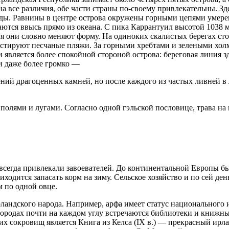
на все различия, обе части страны по-своему привлекательны. З
оды. Равнины в центре острова окружены горными цепями умер
аются ввысь прямо из океана. С пика Каррантуил высотой 1038 
 они словно меняют форму. На одиноких скалистых берегах сто
астируют песчаные пляжи. За горными хребтами и зелеными хол
является более спокойной стороной острова: береговая линия зд
и даже более громко —
ий драгоценных камней, но после каждого из частых ливней в л
олями и лугами. Согласно одной гэльской пословице, трава на ир
всегда привлекали завоевателей. До континентальной Европы бы
ходится запасать корм на зиму. Сельское хозяйство и по сей ден
м по одной овце.
андского народа. Например, арфа имеет статус национального и
ородах почти на каждом углу встречаются библиотеки и книжн
их сокровищ является Книга из Келса (IX в.) — прекрасный ирл