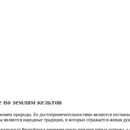
 по землям кельтов
еномен природы. Ее достопримечательностями являются песчаные
 являются народные традиции, в которых отражается живая душ
Ирландская Республика занимает около четырех пятых острова, а