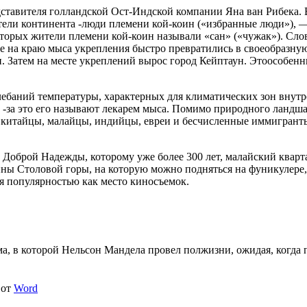
едставителя голландской Ост-Индской компании Яна ван Рибека.
тели континента -люди племени кой-коин («избранные люди»), —
торых жители племени кой-коин называли «сан» («чужак»).
Слов
 на краю мыса укрепления быстро превратились в своеобразную
. Затем на месте укреплений вырос город Кейптаун. Этоособенн
лебаний температуры, характерных для климатических зон внут
й -за это его называют лекарем мыса. Помимо природного ландш
итайцы, малайцы, индийцы, евреи и бесчисленные иммигранты 
Доброй Надежды, которому уже более 300 лет, малайский кварт
ины Столовой горы, на которую можно подняться на фуникулер
ся популярностью как место киносъемок.
ма, в которой Нельсон Мандела провел полжизни, ожидая, когда 
от
Word