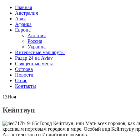
Главная
Австралия
Азия
Африка
Европа
Австрия
Россия
Украина
Интересные маршруты
Радар 24 на Aviav
Священные места
Острова
Новости
О нас
Контакты
13
Ноя
Кейптаун
Город Кейптаун, или Мать всех городов, как
красивым портовым городом в мире. Особый вид Кейптауну при
Атлантического и Индийского океанов.