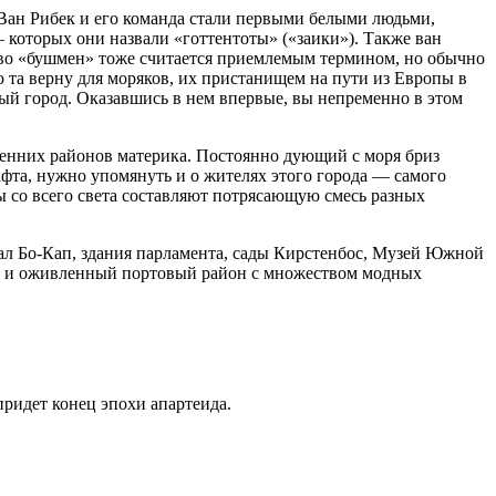
 Ван Рибек и его команда стали первыми белыми людьми,
 которых они назвали «готтентоты» («заики»). Также ван
о «бушмен» тоже считается приемлемым термином, но обычно
 та верну для моряков, их пристанищем на пути из Европы в
ый город. Оказавшись в нем впервые, вы непременно в этом
ренних районов материка. Постоянно дующий с моря бриз
афта, нужно упомянуть и о жителях этого города — самого
со всего света составляют потрясающую смесь разных
ал Бо-Кап, здания парламента, сады Кирстенбос, Музей Южной
е, и оживленный портовый район с множеством модных
придет конец эпохи апартеида.