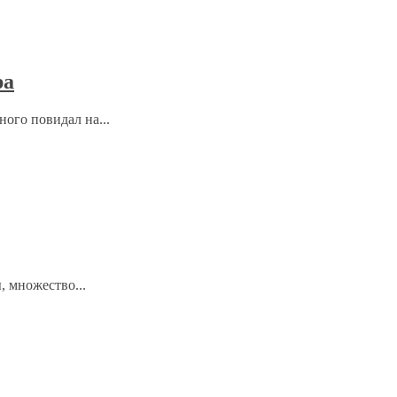
ра
ого повидал на...
, множество...