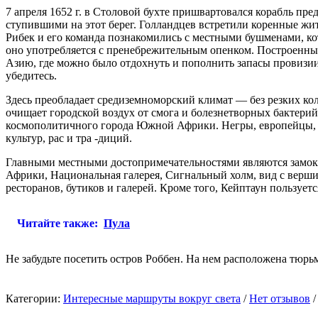
7 апреля 1652 г. в Столовой бухте пришвартовался корабль пр
ступившими на этот берег. Голландцев встретили коренные жи
Рибек и его команда познакомились с местными бушменами, ко
оно употребляется с пренебрежительным опенком. Построенные
Азию, где можно было отдохнуть и пополнить запасы провизии
убедитесь.
Здесь преобладает средиземноморский климат — без резких ко
очищает городской воздух от смога и болезнетворных бактери
космополитичного города Южной Африки. Негры, европейцы, к
культур, рас и тра -диций.
Главными местными достопримечательностями являются замок 
Африки, Национальная галерея, Сигнальный холм, вид с верш
ресторанов, бутиков и галерей. Кроме того, Кейптаун пользует
Читайте также:
Пула
Не забудьте посетить остров Роббен. На нем расположена тюрь
Категории:
Интересные маршруты вокруг света
/
Нет отзывов
/