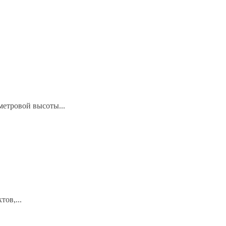
метровой высоты...
ов,...