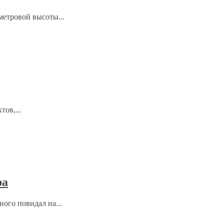
метровой высоты...
ов,...
ра
ого повидал на...