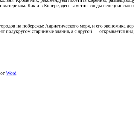
кольня.
Кроме них, рекомендуем посетить кофейню, размещающу
с материком. Как и в Копере,здесь заметны следы венецианского
 городов на побережье Адриатического моря, и его экономика де
ят полукругом старинные здания, а с другой — открывается вид
от
Word