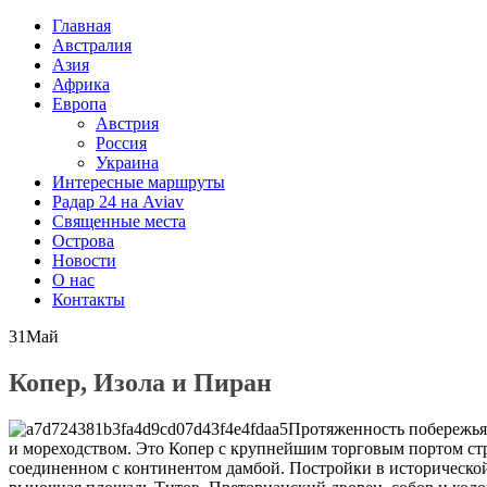
Главная
Австралия
Азия
Африка
Европа
Австрия
Россия
Украина
Интересные маршруты
Радар 24 на Aviav
Священные места
Острова
Новости
О нас
Контакты
31
Май
Копер, Изола и Пиран
Протяженность побережья 
и мореходством. Это Копер с крупнейшим торговым портом стр
соединенном с континентом дамбой. Постройки в историческо