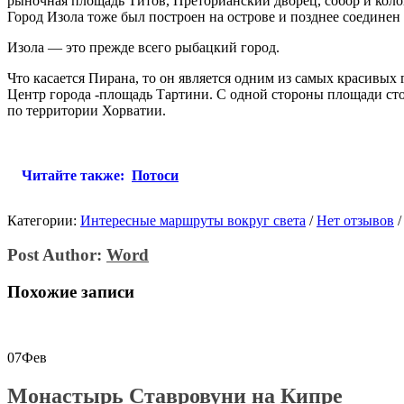
рыночная площадь Титов, Преторианский дворец, собор и коло
Город Изола тоже был построен на острове и позднее соединен 
Изола — это прежде всего рыбацкий город.
Что касается Пирана, то он является одним из самых красивых
Центр города -площадь Тартини. С одной стороны площади сто
по территории Хорватии.
Читайте также:
Потоси
Категории:
Интересные маршруты вокруг света
/
Нет отзывов
/
Post Author:
Word
Похожие записи
07
Фев
Монастырь Ставровуни на Кипре