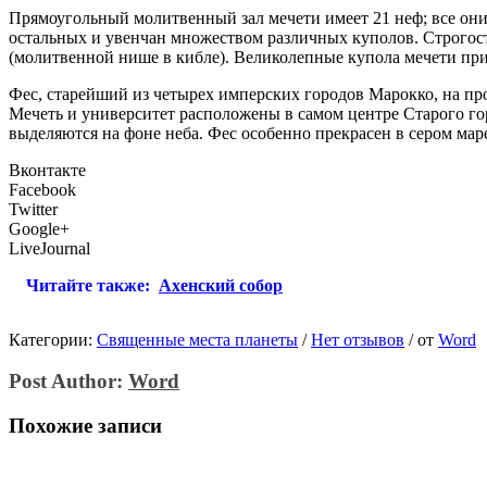
Прямоугольный молитвенный зал мечети имеет 21 неф; все он
остальных и увенчан множеством различных куполов. Строгост
(молитвенной нише в кибле). Великолепные купола мечети пр
Фес, старейший из четырех имперских городов Марокко, на пр
Мечеть и университет расположены в самом центре Старого го
выделяются на фоне неба. Фес особенно прекрасен в сером маре
Вконтакте
Facebook
Twitter
Google+
LiveJournal
Читайте также:
Ахенский собор
Категории:
Священные места планеты
/
Нет отзывов
/
от
Word
Post Author:
Word
Похожие записи