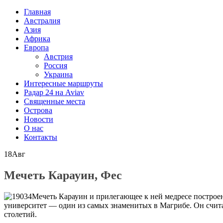
Главная
Австралия
Азия
Африка
Европа
Австрия
Россия
Украина
Интересные маршруты
Радар 24 на Aviav
Священные места
Острова
Новости
О нас
Контакты
18
Авг
Мечеть Карауин, Фес
Мечеть Карауин и прилегающее к ней медресе построе
университет — один из самых знаменитых в Магрибе. Он счит
столетий.