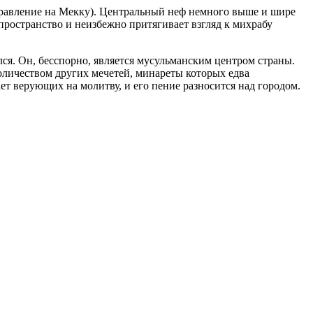
равление на Мекку).
Центральный неф немного выше и шире
ространство и неизбежно притягивает взгляд к михрабу
ся. Он, бесспорно, является мусульманским центром страны.
оличеством других мечетей, минареты которых едва
ает верующих на молитву, и его пение разносится над городом.