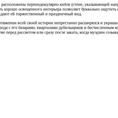
и расположены перпендикулярно кибле (стене, указывающей нап
ь хорошо освещенного интерьера позволяет буквально ощутить п
идают ей торжественный и праздничный вид.
отяжении всей своей истории непрестанно расширялся и украшал
рода с его базарами, кварталами дубильщиков и бесчисленным к
ве перед рассветом или сразу после заката, когда муэдзин созыв