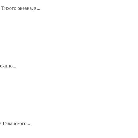
ихого океана, в...
оянно...
 Гавайского...