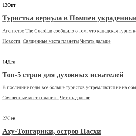
13
Окт
Туристка вернула в Помпеи украденны
Агентство The Guardian сообщило о том, что канадская туристка 
Новости
,
Священные места планеты
Читать дальше
14
Дек
Топ-5 стран для духовных искателей
В последние годы все больше туристов устремляются не на об
Священные места планеты
Читать дальше
27
Сен
Аху-Тонгарики, остров Пасхи