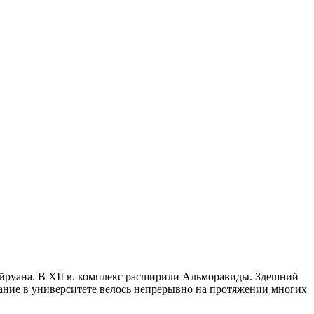
айруана. В XII в. комплекс расширили Альморавиды. Здешний
ание в университете велось непрерывно на протяжении многих