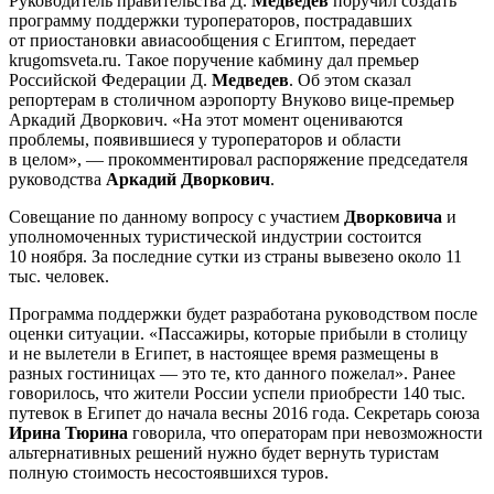
Руководитель правительства Д.
Медведев
поручил создать
программу поддержки туроператоров, пострадавших
от приостановки авиасообщения с Египтом, передает
krugomsveta.ru. Такое поручение кабмину дал премьер
Российской Федерации Д.
Медведев
. Об этом сказал
репортерам в столичном аэропорту Внуково вице-премьер
Аркадий Дворкович. «На этот момент оцениваются
проблемы, появившиеся у туроператоров и области
в целом», — прокомментировал распоряжение председателя
руководства
Аркадий Дворкович
.
Совещание по данному вопросу с участием
Дворковича
и
уполномоченных туристической индустрии состоится
10 ноября. За последние сутки из страны вывезено около 11
тыс. человек.
Программа поддержки будет разработана руководством после
оценки ситуации. «Пассажиры, которые прибыли в столицу
и не вылетели в Египет, в настоящее время размещены в
разных гостиницах — это те, кто данного пожелал». Ранее
говорилось, что жители России успели приобрести 140 тыс.
путевок в Египет до начала весны 2016 года. Секретарь союза
Ирина Тюрина
говорила, что операторам при невозможности
альтернативных решений нужно будет вернуть туристам
полную стоимость несостоявшихся туров.