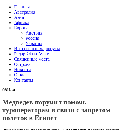
Главная
Австралия
Азия
Африка
Европа
Австрия
Россия
Украина
Интересные маршруты
Радар 24 на Aviav
Священные места
Острова
Новости
О нас
Контакты
08
Ноя
Медведев поручил помочь
туроператорам в связи с запретом
полетов в Египет