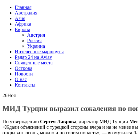
Главная
Австралия
Азия
Африка
Европа
Австрия
Россия
Украина
Интересные маршруты
Радар 24 на Aviav
Священные места
Острова
Новости
О нас
Контакты
26
Ноя
МИД Турции выразил сожаления по пов
По утверждению
Сергея Лаврова
, директор МИД Турции
Мев
«Ждали объяснений с турецкой стороны вчера и на не менее вы
открывать огонь, можно и по своим попасть», — возмутился Л