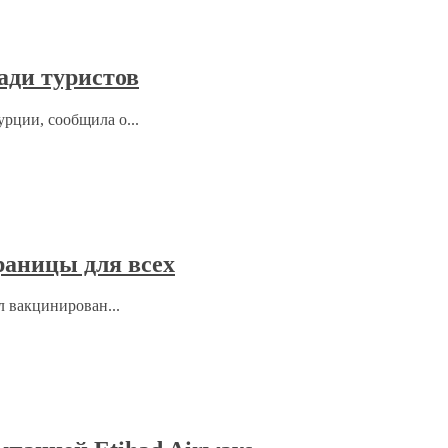
ади туристов
рции, сообщила о...
раницы для всех
л вакцинирован...