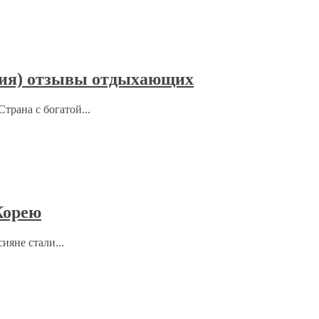
дия) отзывы отдыхающих
трана с богатой...
Корею
ияне стали...