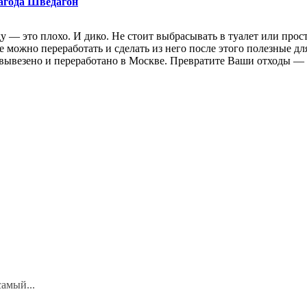
агода Шведагон
ду — это плохо. И дико. Не стоит выбрасывать в туалет или про
ое можно переработать и сделать из него после этого полезные д
вывезено и переработано в Москве. Превратите Ваши отходы — 
амый...