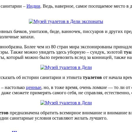
 санитарии –
Индии
. Ведь, наверное, самое посещаемое место в 
ных бачков, унитазов, биде, ванночек, писсуаров и других пред
азличные запахи.
знообразна. Более чем из 80 стран мира экспонированы принадл
й эры. Также можно увидеть здесь уборную – сундук, золотой
туа
ты, который можно было перевозить вслед за конницей, также н
сказать об истории санитарии и этикета
туалетов
от начала вре
 – настолько
ценные
, но, в тоже время, очень ломкие — то ли от
даже сможете примерять самого себя, не справляя, естественно,
етов
предназначена обратить всемирное внимание и внимание в
Индии санитарные условия оставляют желать лучшего.