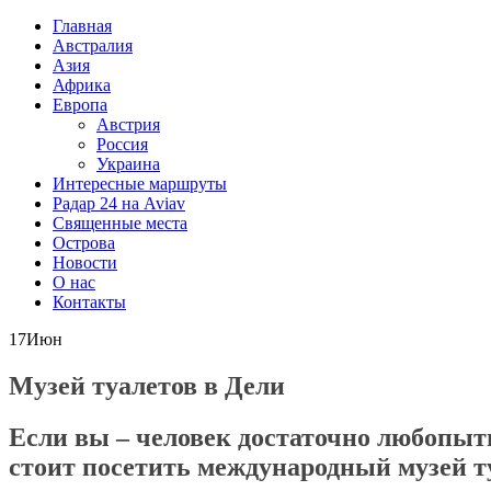
Главная
Австралия
Азия
Африка
Европа
Австрия
Россия
Украина
Интересные маршруты
Радар 24 на Aviav
Священные места
Острова
Новости
О нас
Контакты
17
Июн
Музей туалетов в Дели
Если вы – человек достаточно любопытн
стоит посетить международный
музей т