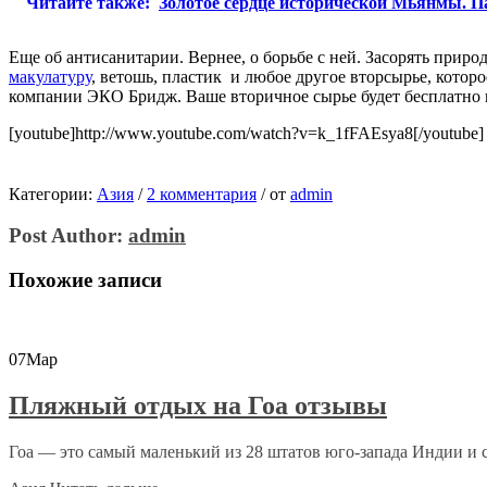
Читайте также:
Золотое сердце исторической Мьянмы. П
Еще об антисанитарии. Вернее, о борьбе с ней. Засорять приро
макулатуру
, ветошь, пластик и любое другое вторсырье, котор
компании ЭКО Бридж. Ваше вторичное сырье будет бесплатно 
[youtube]http://www.youtube.com/watch?v=k_1fFAEsya8[/youtube]
Категории:
Азия
/
2 комментария
/
от
admin
Post Author:
admin
Похожие записи
07
Мар
Пляжный отдых на Гоа отзывы
Гоа — это самый маленький из 28 штатов юго-запада Индии и с