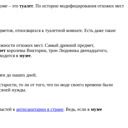
доме – это
туалет
. По истории модифицирования отхожих мест
метов, относящихся к туалетной комнате. Есть даже такие
ежности отхожих мест. Самый древний предмет,
лет
королевы Виктории, трон Людовика двенадцатого,
аходится в
музее
.
мен до наших дней.
 старости, то ли от того, что по моде своего времени были
 своей нужды.
ластей к
антисанитарии в стране
. Ведь, если в
музее