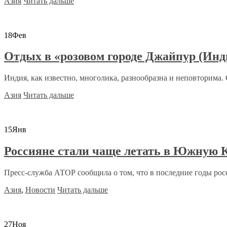
Азия
Читать дальше
18
Фев
Отдых в «розовом городе Джайпур (Ин
Индия, как известно, многолика, разнообразна и неповторима. С
Азия
Читать дальше
15
Янв
Россияне стали чаще летать в Южную 
Пресс-служба АТОР сообщила о том, что в последние годы росс
Азия
,
Новости
Читать дальше
27
Ноя