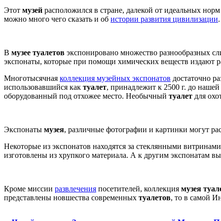
Этот
музей
расположился в стране, далекой от идеальных норм
можно много чего сказать и об
истории развития цивилизации
.
В
музее туалетов
экспонировано множество разнообразных слив
экспонаты, которые при помощи химических веществ издают р
Многотысячная
коллекция музейных экспонатов
достаточно ра
использовавшийся как
туалет
, принадлежит к 2500 г. до наше
оборудованный под отхожее место. Необычный
туалет
для охо
Экспонаты
музея
, различные фотографии и картинки могут рас
Некоторые из экспонатов находятся за стеклянными витринами
изготовлены из хрупкого материала. А к другим экспонатам вы 
Кроме миссии
развлечения
посетителей, коллекция
музея туал
представлены новшества современных
туалетов
, то в самой 