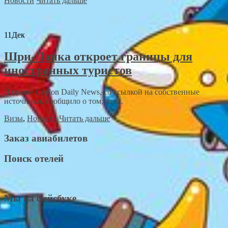
Новости
Читать дальше
11
Дек
Шри-Ланка откроет границы для
иностранных туристов
Издание Ceylon Daily News, со ссылкой на собственные
источники, сообщило о том, что...
Визы
,
Новости
Читать дальше
Заказ авиабилетов
Поиск отелей
Мы на фейсбуке