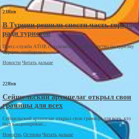
23
Янв
В Турции решили снести часть города
ради туристов
Пресс-служба АТОР, со ссылкой на министерство по туризму
Турции, сообщила о...
Новости
Читать дальше
22
Янв
Сейшельский архипелаг открыл свои
границы для всех
Сейшельский архипелаг открыл свои границы для всех, кто
был вакцинирован...
Новости
,
Острова
Читать дальше