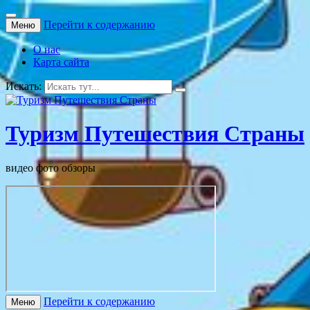
Перейти к содержанию
Меню
О нас
Карта сайта
Искать:
Туризм Путешествия Страны
видео фото обзоры
Перейти к содержанию
Меню