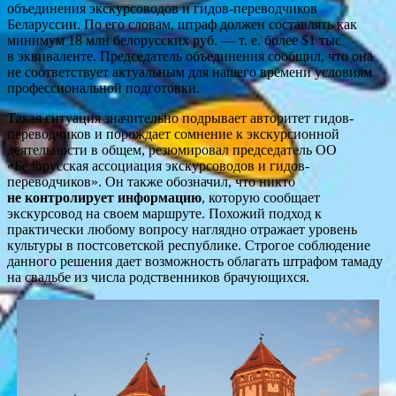
объединения экскурсоводов и гидов-переводчиков
Беларуссии. По его словам, штраф должен составлять как
минимум 18 млн белорусских руб. — т. е. более $1 тыс
в эквиваленте. Председатель объединения сообщил, что она
не соответствует актуальным для нашего времени условиям
профессиональной подготовки.
Такая ситуация значительно подрывает авторитет гидов-
переводчиков и порождает сомнение к экскурсионной
деятельности в общем, резюмировал председатель ОО
«Белорусская ассоциация экскурсоводов и гидов-
переводчиков». Он также обозначил, что никто
не контролирует информацию
, которую сообщает
экскурсовод на своем маршруте. Похожий подход к
практически любому вопросу наглядно отражает уровень
культуры в постсоветской республике. Строгое соблюдение
данного решения дает возможность облагать штрафом тамаду
на свадьбе из числа родственников брачующихся.