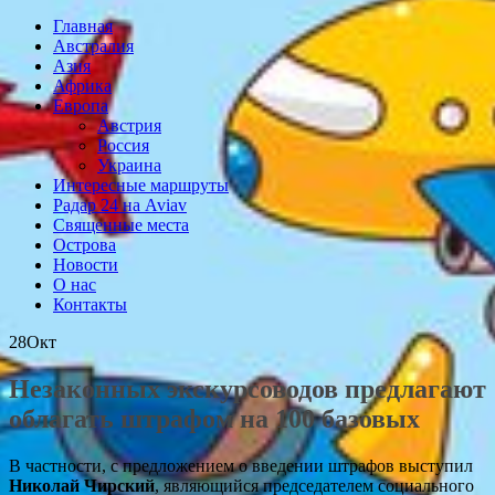
Главная
Австралия
Азия
Африка
Европа
Австрия
Россия
Украина
Интересные маршруты
Радар 24 на Aviav
Священные места
Острова
Новости
О нас
Контакты
28
Окт
Незаконных экскурсоводов предлагают
облагать штрафом на 100 базовых
В частности, с предложением о введении штрафов выступил
Николай Чирский
, являющийся председателем социального