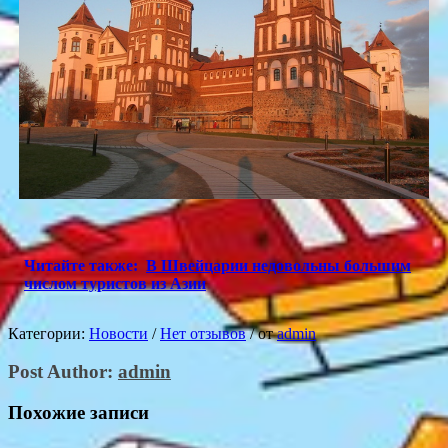
Читайте также:
В Швейцарии недовольны большим
числом туристов из Азии
Категории:
Новости
/
Нет отзывов
/
от
admin
Post Author:
admin
Похожие записи