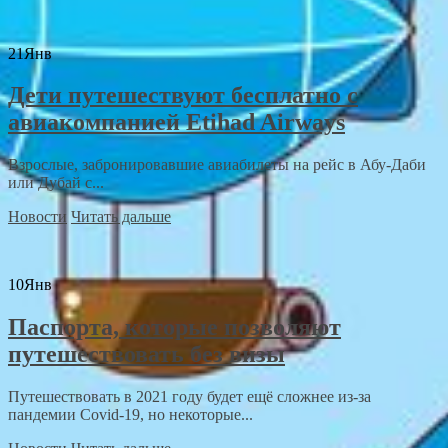
21
Янв
Дети путешествуют бесплатно с
авиакомпанией Etihad Airways
Взрослые, забронировавшие авиабилеты на рейс в Абу-Даби
или Дубай с...
Новости
Читать дальше
10
Янв
Паспорта, которые позволяют
путешествовать без визы
Путешествовать в 2021 году будет ещё сложнее из-за
пандемии Covid-19, но некоторые...