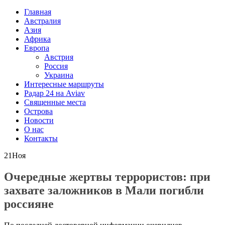
Главная
Австралия
Азия
Африка
Европа
Австрия
Россия
Украина
Интересные маршруты
Радар 24 на Aviav
Священные места
Острова
Новости
О нас
Контакты
21
Ноя
Очередные жертвы террористов: при
захвате заложников в Мали погибли
россияне