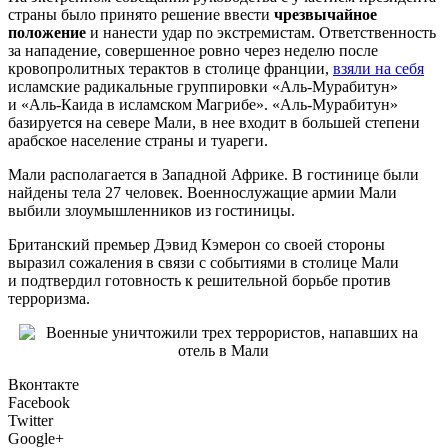
страны было принято решение ввести
чрезвычайное
положение
и нанести удар по экстремистам. Ответственность
за нападение, совершенное ровно через неделю после
кровопролитных терактов в столице франции,
взяли на себя
исламские радикальные группировки «Аль-Мурабитун»
и «Аль-Каида в исламском Магрибе». «Аль-Мурабитун»
базируется на севере Мали, в нее входит в большей степени
арабское население страны и туареги.
Мали располагается в Западной Африке. В гостинице были
найдены тела 27 человек. Военнослужащие армии Мали
выбили злоумышленников из гостиницы.
Британский премьер Дэвид Кэмерон со своей стороны
выразил сожаления в связи с событиями в столице Мали
и подтвердил готовность к решительной борьбе против
терроризма.
Вконтакте
Facebook
Twitter
Google+