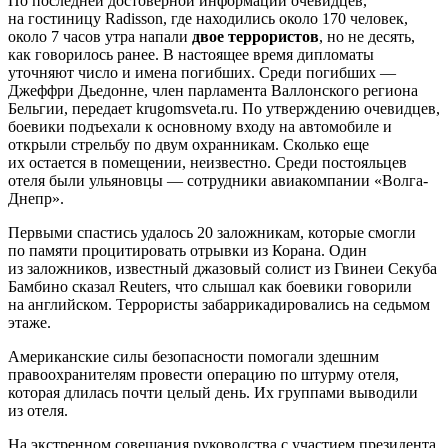
По последней достоверной информации очевидцев,
на гостиницу Radisson, где находились около 170 человек,
около 7 часов утра напали
двое террористов
, но не десять,
как говорилось ранее. В настоящее время дипломаты
уточняют число и имена погибших. Среди погибших —
Джеффри Дьедонне, член парламента Валлонского региона
Бельгии, передает krugomsveta.ru. По утверждению очевидцев,
боевики подъехали к основному входу на автомобиле и
открыли стрельбу по двум охранникам. Сколько еще
их остается в помещении, неизвестно. Среди постояльцев
отеля были ульяновцы — сотрудники авиакомпании «Волга-
Днепр».
Первыми спастись удалось 20 заложникам, которые смогли
по памяти процитировать отрывки из Корана. Один
из заложников, известный джазовый солист из Гвинеи Секуба
Бамбино сказал Reuters, что слышал как боевики говорили
на английском. Террористы забаррикадировались на седьмом
этаже.
Американские силы безопасности помогали здешним
правоохранителям провести операцию по штурму отеля,
которая длилась почти целый день. Их группами выводили
из отеля.
На экстренном совещания руководства с участием президента