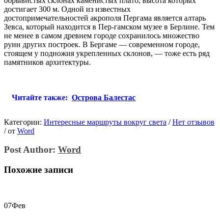
обрывистых склонах каменистых плато, высота которых
достигает 300 м.
Одной из известных
достопримечательностей акрополя Пергама является алтарь
Зевса, который находится в Пер-гамском музее в Берлине. Тем
не менее в самом древнем городе сохранилось множество
руин других построек. В Бергаме — современном городе,
стоящем у подножия укрепленных склонов, — тоже есть ряд
памятников архитектуры.
Читайте также:
Острова Балестас
Категории:
Интересные маршруты вокруг света
/
Нет отзывов
/
от
Word
Post Author:
Word
Похожие записи
07
Фев