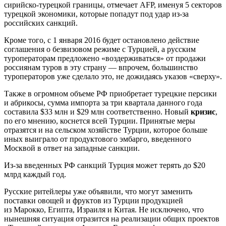
сирийско-турецкой границы, отмечает AFP, именуя 5 секторов
турецкой экономики, которые попадут под удар из-за
российских санкций.
Кроме того, с 1 января 2016 будет остановлено действие
соглашения о безвизовом режиме с Турцией, а русским
туроператорам предложено «воздерживаться» от продажи
россиянам туров в эту страну — впрочем, большинство
туроператоров уже сделало это, не дожидаясь указов «сверху».
Также в огромном объеме РФ приобретает турецкие персики
и абрикосы, сумма импорта за три квартала данного года
составила $33 млн и $29 млн соответственно. Новый
кризис
,
по его мнению, коснется всей Турции. Принятые меры
отразятся и на сельском хозяйстве Турции, которое больше
иных выиграло от продуктового эмбарго, введенного
Москвой в ответ на западные санкции.
Из-за введенных РФ санкций Турция может терять до $20
млрд каждый год.
Русские ритейлеры уже объявили, что могут заменить
поставки овощей и фруктов из Турции продукцией
из Марокко, Египта, Израиля и Китая. Не исключено, что
нынешняя ситуация отразится на реализации общих проектов