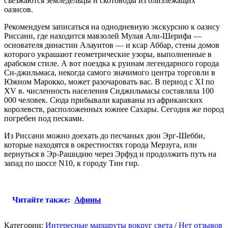
съезжаются земледельцы и скотоводы из близлежащих
оазисов.
Рекомендуем записаться на однодневную экскурсию к оазису
Риссани, где находится мавзолей Мулая Али-Шерифа —
основателя династии Алауитов — и ксар Аббар, стены домов
которого украшают геометрические узоры, выполненные в
арабском стиле.
А вот поездка к руинам легендарного города
Си-джильмаса, некогда самого значимого центра торговли в
Южном Марокко, может разочаровать вас. В период с XI по
XV в. численность населения Сиджильмасы составляла 100
000 человек. Сюда прибывали караваны из африканских
королевств, расположенных южнее Сахары. Сегодня же пород
погребен под песками.
Из Риссани можно доехать до песчаных дюн Эрг-Шебби,
которые находятся в окрестностях города Мерзуга, или
вернуться в Эр-Рашидию через Эрфуд и продолжить путь на
запад по шоссе N10, к городу Тин гир.
Читайте также:
Афины
Категории:
Интересные маршруты вокруг света
/
Нет отзывов