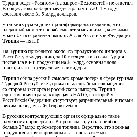
Турции ведет «Росатом» (на запрос «Ведомостей» не ответил).
В общем, товарооборот между странами в 2014-м году
составил около 31,5 млрд долларов.
Чиновник руководства проинформировал изданию, что
на данный момент прорабатываются механизмы, которыми
может быть ограничен импорт. А для Российской Федерации
Турция
— пятый.
На
Турцию
приходится около 4% продуктового импорта в
Российскую Федерацию, за 10 месяцев этого года Турция
поставила в РФ продукции на $1 млрд, основная доля
приходится на цитрусовые и помидоры.
Турция
сбила русский самолет: кроме потерь в сфере туризма
Турецкой Республике угрожают масштабные сокращения
со стороны экспорта и российского импорта.
Турция
—
единственная страна, входящая в НАТО, с которой у
Российской Федерации отсутствует разрешительный визовый
режим, передает сайт krugomsveta.ru.
В русских контролирующих органах официально такие
намерения опровергают. В прошлом году она приобрела
больше 27 млрд кубометров топлива. Вероятно, это военная
продукция и трубопроводный газ, поставляемый