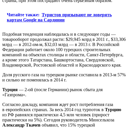
страны, при этом пострадают очень серьезным образом.
Читайте также:
Туристов призывают не доверять
картам Google на Сардинии
Подобная тенденция наблюдалась и в следующее годы —
товарооборот продолжал расти: $29,945 млрд в 2011 г., $33,306
млрд — в 2012-ом-м, $32,03 млрд — в 2013 г. В Российской
Федерации работает около 100 турецких строительных
компаний на объектах столицы и области, Санкт-Петербурга,
а кроме этого Татарстана, Башкортостана, Свердловской,
Владимирской, Ростовской областей и Краснодарского края.
Доля русского газа на турецком рынке составила в 2013-м 57%
и сильно не поменялась в 2014 г.
Турция
— 2-ой (после Германии) рынок сбыта для
«Газпрома».
Согласно докладу, компания ждет рост потребления газа
в европейских странах. За весь 2014 год турпоток в
Турцию
из РФ равнялся практически 4,5 млн человек (прирост
практически на 5%). Сегодня руководитель Минсельхоза
Александр Ткачев
объявил, что 15% турецкой