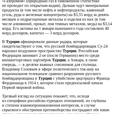
«Газпромом» (природный газ в таможенной статистике
не проходит по открытым кодам). Дальше идут минеральные
продукты (в том числе нефть и нефтепродукты, каменный
уголь, руда и железные концентраты) на $3,55 млрд за девять
месяцев и недрагоценные металлы и изделия из них (в том
числе алюминий, прокат, лом темных металлов, медь) на $3,14
млрд. Его активы на 1 января нынешнего года составляли 40
млрд долларов, капитал — 3 млрд долларов.
В
Турции
афишировали данные радара, которые
свидетельствуют о том, что русский бомбардировщик Су-24
нарушал воздушное пространство
Турции
. Российская
Федерация занимает 2-ое (после Германии) место среди
внешнеторговых партнёров
Турции
, а Анкара, в свою
очередь, — в десятке важных союзников для столицы.
Владимир Соловьев в эфире политического ток-шоу на
национальном телеканале сравнил разрушение русского
бомбардировщика в
Турции
с убийством эрцгерцога Франца
Фердинанда в 1914 г, которое стало предпосылкой начала
Первой мировой войны.
Трезвый взгляд на ситуацию покажет, что, исходя
из специфики российско-турецких отношений, их глубины
и степени взаимопроникновения интересов, в случае
серьезного обострения противоборства пострадают обе наши