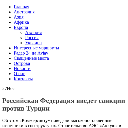
Главная
Австралия
Азия
Африка
Европа
Австрия
Россия
Украина
Интересные маршруты
Радар 24 на Aviav
Священные места
Острова
Новости
О нас
Контакты
27
Ноя
Российская Федерация введет санкции
против Турции
Об этом «Коммерсанту» поведали высокопоставленные
источники в госструктурах. Строительство АЭС «Аккую» в