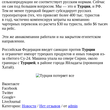
сельхозпродукции не соответствует русским нормам. Сейчас
он сам под большим вопросом. Мы — это и
Турция
, и РФ.
Тем не менее турецкий бюджет субсидирует русских
туроператоров (тех, что привозят более 400 тыс. туристов
в год), частично компенсируя затраты на компанию
чартерных перевозок из расчета $30 на туриста, либо $6 тысяч
на рейс.
Эти же авиакомпании работали и на закрытом египетском
направлении.
Российская Федерация введет санкции против
Турции
и ограничит импорт турецких продуктов и иных товаров из-
за сбитого Су-24. Машина упала на севере Сирии, около
границы с
Турцией
, в районе города Яйладагы (провинция
Хатай).
Вконтакте
Facebook
Twitter
Google+
LiveJournal
Категории:
Новости
/
Нет отзывов
/
от
admin