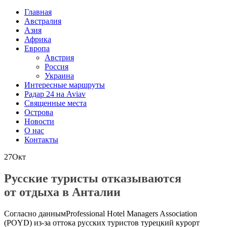
Главная
Австралия
Азия
Африка
Европа
Австрия
Россия
Украина
Интересные маршруты
Радар 24 на Aviav
Священные места
Острова
Новости
О нас
Контакты
27
Окт
Русские туристы отказываются
от отдыха в Анталии
Согласно даннымProfessional Hotel Managers Association
(POYD) из-за оттока русских туристов турецкий курорт