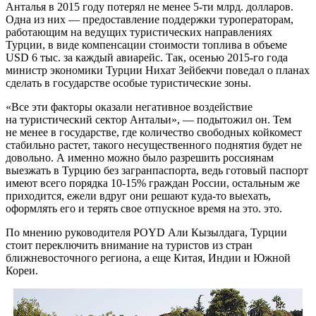
Анталья в 2015 году потерял не менее 5-ти млрд. долларов.
Одна из них — предоставление поддержки туроператорам,
работающим на ведущих туристических направлениях
Турции, в виде компенсации стоимости топлива в объеме
USD 6 тыс. за каждый авиарейс. Так, осенью 2015-го года
министр экономики Турции Нихат Зейбекчи поведал о планах
сделать в государстве особые туристические зоны.
«Все эти факторы оказали негативное воздействие
на туристический сектор Антальи», — подытожил он. Тем
не менее в государстве, где количество свободных койкомест
стабильно растет, такого несущественного поднятия будет не
довольно. А именно можно было разрешить россиянам
выезжать в Турцию без загранпаспорта, ведь готовый паспорт
имеют всего порядка 10-15% граждан России, остальным же
приходится, ежели вдруг они решают куда-то выехать,
оформлять его и терять свое отпускное время на это. это.
По мнению руководителя POYD Али Кызылдага, Турции
стоит переключить внимание на туристов из стран
ближневосточного региона, а еще Китая, Индии и Южной
Кореи.