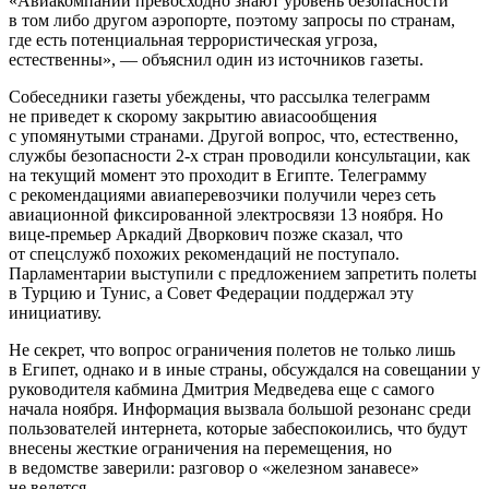
«Авиакомпании превосходно знают уровень безопасности
в том либо другом аэропорте, поэтому запросы по странам,
где есть потенциальная террористическая угроза,
естественны», — объяснил один из источников газеты.
Собеседники газеты убеждены, что рассылка телеграмм
не приведет к скорому закрытию авиасообщения
с упомянутыми странами. Другой вопрос, что, естественно,
службы безопасности 2-х стран проводили консультации, как
на текущий момент это проходит в Египте. Телеграмму
с рекомендациями авиаперевозчики получили через сеть
авиационной фиксированной электросвязи 13 ноября. Но
вице-премьер Аркадий Дворкович позже сказал, что
от спецслужб похожих рекомендаций не поступало.
Парламентарии выступили с предложением запретить полеты
в Турцию и Тунис, а Совет Федерации поддержал эту
инициативу.
Не секрет, что вопрос ограничения полетов не только лишь
в Египет, однако и в иные страны, обсуждался на совещании у
руководителя кабмина Дмитрия Медведева еще с самого
начала ноября. Информация вызвала большой резонанс среди
пользователей интернета, которые забеспокоились, что будут
внесены жесткие ограничения на перемещения, но
в ведомстве заверили: разговор о «железном занавесе»
не ведется.