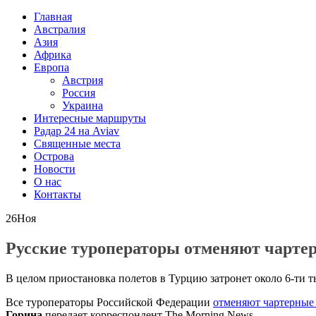
Главная
Австралия
Азия
Африка
Европа
Австрия
Россия
Украина
Интересные маршруты
Радар 24 на Aviav
Священные места
Острова
Новости
О нас
Контакты
26
Ноя
Русские туроператоры отменяют чарте
В целом приостановка полетов в Турцию затронет около 6-ти т
Все туроператоры Российской Федерации
отменяют чартерные
Горина
передает корреспондент The Morning News.