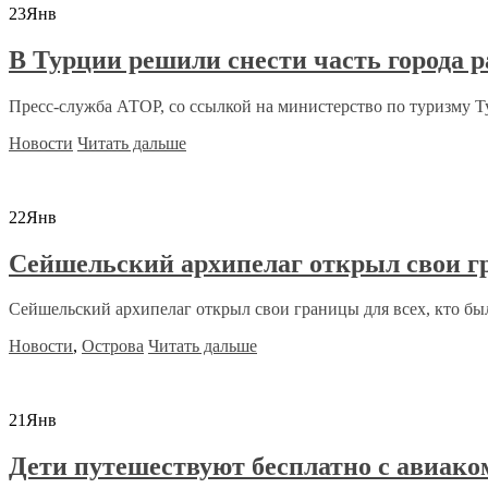
23
Янв
В Турции решили снести часть города р
Пресс-служба АТОР, со ссылкой на министерство по туризму Ту
Новости
Читать дальше
22
Янв
Сейшельский архипелаг открыл свои г
Сейшельский архипелаг открыл свои границы для всех, кто бы
Новости
,
Острова
Читать дальше
21
Янв
Дети путешествуют бесплатно с авиако