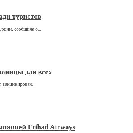
ади туристов
рции, сообщила о...
раницы для всех
л вакцинирован...
мпанией Etihad Airways