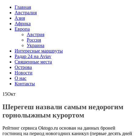
Главная
Австралия
Азия
Африка
Европа
Австрия
Россия
Украина
Интересные маршруты
Радар 24 на Aviav
Священные места
Острова
Новости
О нас
Контакты
15
Окт
Шерегеш назвали самым недорогим
горнолыжным курортом
Рейтинг сервиса Oktogo.ru основан на данных броней
гостиниц на период новогодних каникул (первые десять дней