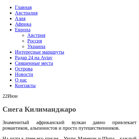
Главная
Австралия
Азия
Африка
Европа
Австрия
Россия
Украина
Интересные маршруты
Радар 24 на Aviav
Священные места
Острова
Новости
О нас
Контакты
22
Июн
Снега Килиманджаро
Знаменитый африканский вулкан давно привлекает
романтиков, альпинистов и просто путешественников.
На пути к трем его пикам – Ухуру, Мавензи и Шира – каждый