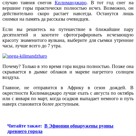
случаю таяния снегов
Килиманджаро
. В тот год снег на
вершине горы практически полностью исчез. Возможно, он
действительно скоро растает навсегда. Останутся лишь
снимки на память да рассказы очевидцев.
Если вы решитесь на путешествие в ближайшие пару
десятилетий и захотите сфотографировать исчезающую
красоту знаменитого вулкана, выберите для съемки утренние
часы, лучше всего до 7 утра.
Почему? Только в это время гора видна полностью. Позже она
скрывается в дымке облаков и мареве нагретого солнцем
воздуха.
Главное, не отправится в Африку в сезон дождей. В
окрестности Килиманджаро лучше ехать с августа по октябрь
или с января по март, когда осадков выпадает немного и путь
наверх становится более доступным.
Читайте также:
В Эфиопии обнаружены руины
древнего города