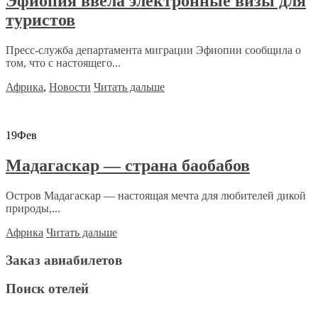
Эфиопия ввела электронные визы для
туристов
Пресс-служба департамента миграции Эфиопии сообщила о
том, что с настоящего...
Африка
,
Новости
Читать дальше
19
Фев
Мадагаскар — страна баобабов
Остров Мадагаскар — настоящая мечта для любителей дикой
природы,...
Африка
Читать дальше
Заказ авиабилетов
Поиск отелей