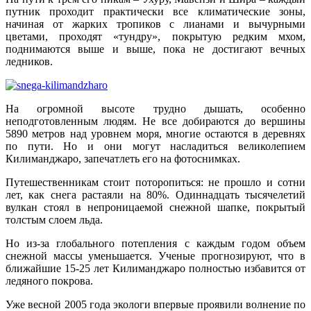
путник проходит практически все климатические зоны,
начиная от жарких тропиков с лианами и вычурными
цветами, проходят «тундру», покрытую редким мхом,
поднимаются выше и выше, пока не достигают вечных
ледников.
На огромной высоте трудно дышать, особенно
неподготовленным людям. Не все добираются до вершины
5890 метров над уровнем моря, многие остаются в деревнях
по пути. Но и они могут насладиться великолепием
Килиманджаро, запечатлеть его на фотоснимках.
Путешественникам стоит поторопиться: не прошло и сотни
лет, как снега растаяли на 80%. Одиннадцать тысячелетий
вулкан стоял в непроницаемой снежной шапке, покрытый
толстым слоем льда.
Но из-за глобального потепления с каждым годом объем
снежной массы уменьшается. Ученые прогнозируют, что в
ближайшие 15-25 лет Килиманджаро полностью избавится от
ледяного покрова.
Уже весной 2005 года экологи впервые проявили волнение по