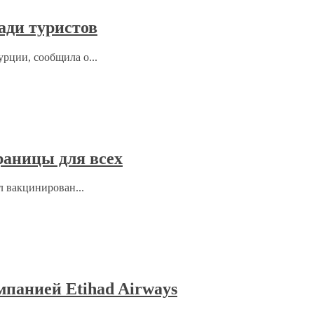
ади туристов
рции, сообщила о...
раницы для всех
л вакцинирован...
мпанией Etihad Airways