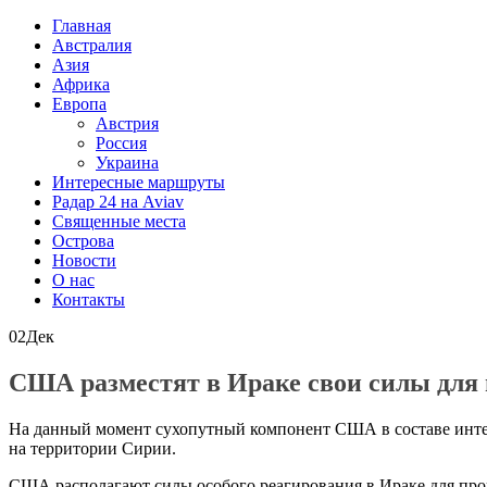
Главная
Австралия
Азия
Африка
Европа
Австрия
Россия
Украина
Интересные маршруты
Радар 24 на Aviav
Священные места
Острова
Новости
О нас
Контакты
02
Дек
США разместят в Ираке свои силы для
На данный момент сухопутный компонент США в составе инте
на территории Сирии.
США располагают силы особого реагирования в Ираке для про