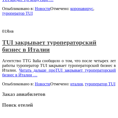
Опыбликовано в:
Новости
Отмечено:
коронавирус
,
туроператор TUI
01
Янв
TUI закрывает туроператорский
бизнес в Италии
Агентство TTG Italia сообщило о том, что после четырех лет
работы туроператор TUI закрывает туроператорский бизнес в
Италии.
Читать дальше
проTUI закрывает туроператорский
бизнес в Италии
…
Опыбликовано в:
Новости
Отмечено:
италия
,
туроператор TUI
Заказ авиабилетов
Поиск отелей