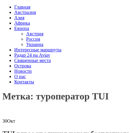
Главная
Австралия
Азия
Африка
Европа
Австрия
Россия
Украина
Интересные маршруты
Радар 24 на Aviav
Священные места
Острова
Новости
О нас
Контакты
Метка: туроператор TUI
30
Окт