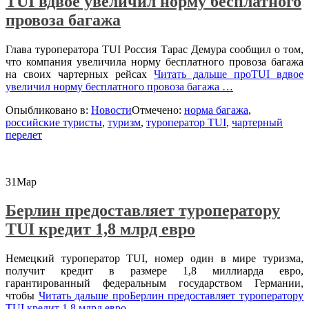
TUI вдвое увеличил норму бесплатного
провоза багажа
Глава туроператора TUI Россия Тарас Демура сообщил о том,
что компания увеличила норму бесплатного провоза багажа
на своих чартерных рейсах
Читать дальше
проTUI вдвое
увеличил норму бесплатного провоза багажа
…
Опыбликовано в:
Новости
Отмечено:
норма багажа
,
российские туристы
,
туризм
,
туроператор TUI
,
чартерный
перелет
31
Мар
Берлин предоставляет туроператору
TUI кредит 1,8 млрд евро
Немецкий туроператор TUI, номер один в мире туризма,
получит кредит в размере 1,8 миллиарда евро,
гарантированный федеральным государством Германии,
чтобы
Читать дальше
проБерлин предоставляет туроператору
TUI кредит 1,8 млрд евро
…