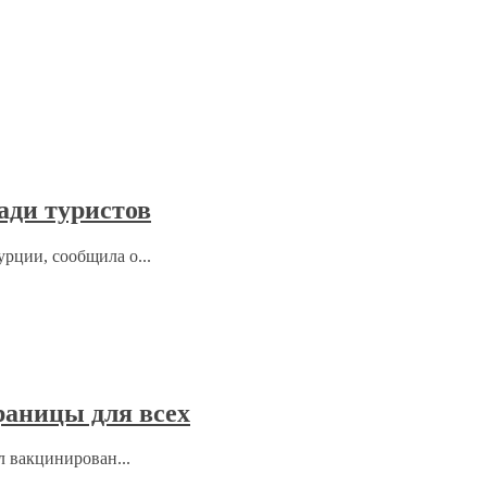
ади туристов
рции, сообщила о...
раницы для всех
л вакцинирован...