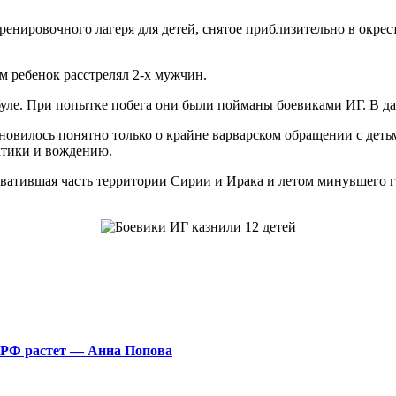
ренировочного лагеря для детей, снятое приблизительно в окрес
м ребенок расстрелял 2-х мужчин.
буле. При попытке побега они были пойманы боевиками ИГ. В д
ановилось понятно только о крайне варварском обращении с деть
актики и вождению.
хватившая часть территории Сирии и Ирака и летом минувшего г
 РФ растет — Анна Попова