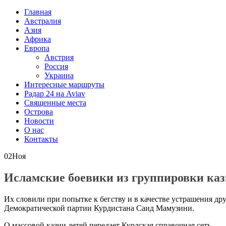
Главная
Австралия
Азия
Африка
Европа
Австрия
Россия
Украина
Интересные маршруты
Радар 24 на Aviav
Священные места
Острова
Новости
О нас
Контакты
02
Ноя
Исламские боевики из группировки казн
Их словили при попытке к бегству и в качестве устрашения др
Демократической партии Курдистана Саид Мамузини.
О массовой казни детей передает Курдская справочная сеть.