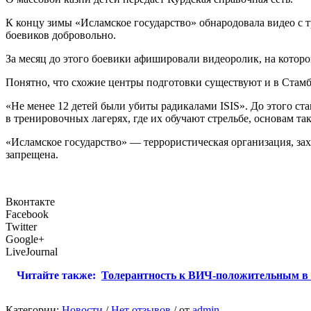
К концу зимы «Исламское государство» обнародовала видео с т
боевиков добровольно.
За месяц до этого боевики афишировали видеоролик, на которо
Понятно, что схожие центры подготовки существуют и в Стам
«Не менее 12 детей были убиты радикалами ISIS». До этого ст
в тренировочных лагерях, где их обучают стрельбе, основам т
«Исламское государство» — террористическая организация, за
запрещена.
Вконтакте
Facebook
Twitter
Google+
LiveJournal
Читайте также:
Толерантность к ВИЧ-положительным в
Категории:
Новости
/
Нет отзывов
/
от
admin