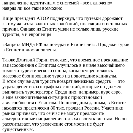
направление идентичным с системой «все включено»
навряд ли все-таки возможно.
Вице-президент АТОР подчеркнул, что путевки дорожают
к тому же из-за валютных колебаний, инфляции и остальных
причин. Однако из Египта ушли не только лишь русские
туристы, а и европейцы.
«Запрета МИДа РФ на поездки в Египет нет». Продажи туров
в Египет приостановлены.
Также Дмитрий Горин отмечает, что временное прекращение
авиасообщения с Египтом случилось в начале высочайшего
зимнего туристического сезона, когда осуществлялось
массовое бронирование туров на новогодние каникулы.
В этом случае для туриста возврат денежных средств — это
утрата денег из-за штрафных санкций, которые он должен
выплатить туроператору. Среди них, например, курс евро,
а еще заключительная ситуация с приостановкой
авиасообщения с Египтом. По последним данным, в Египте
находятся практически 80 тыс. граждан России. Участники
рынка признают, что сейчас не могут предложить
альтернативные направления отдыха своим клиентам. Но он
рассчитывает, что увелечение стоимости не будет
существенным.