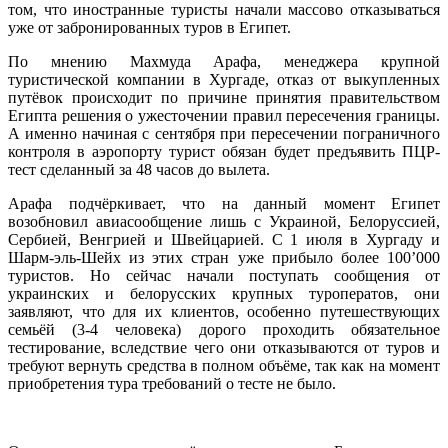
том, что иностранные туристы начали массово отказываться
уже от забронированных туров в Египет.
По мнению Махмуда Арафа, менеджера крупной
туристической компании в Хургаде, отказ от выкупленных
путёвок происходит по причине принятия правительством
Египта решения о ужесточении правил пересечения границы.
А именно начиная с сентября при пересечении пограничного
контроля в аэропорту турист обязан будет предъявить ПЦР-
тест сделанный за 48 часов до вылета.
Арафа подчёркивает, что на данный момент Египет
возобновил авиасообщение лишь с Украиной, Белоруссией,
Сербией, Венгрией и Швейцарией. С 1 июля в Хургаду и
Шарм-эль-Шейх из этих стран уже прибыло более 100’000
туристов. Но сейчас начали поступать сообщения от
украинских и белорусских крупных туроператов, они
заявляют, что для их клиентов, особенно путешествующих
семьёй (3-4 человека) дорого проходить обязательное
тестирование, вследствие чего они отказываются от туров и
требуют вернуть средства в полном объёме, так как на момент
приобретения тура требований о тесте не было.