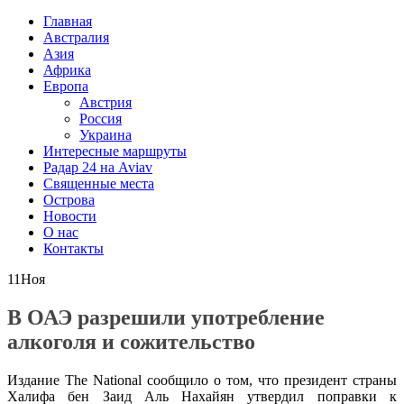
Главная
Австралия
Азия
Африка
Европа
Австрия
Россия
Украина
Интересные маршруты
Радар 24 на Aviav
Священные места
Острова
Новости
О нас
Контакты
11
Ноя
В ОАЭ разрешили употребление
алкоголя и сожительство
Издание The National сообщило о том, что президент страны
Халифа бен Заид Аль Нахайян утвердил поправки к