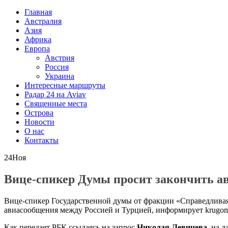
Главная
Австралия
Азия
Африка
Европа
Австрия
Россия
Украина
Интересные маршруты
Радар 24 на Aviav
Священные места
Острова
Новости
О нас
Контакты
24
Ноя
Вице-спикер Думы просит закончить а
Вице-спикер Государственной думы от фракции «Справедливая
авиасообщения между Россией и Турцией, информирует krugoms
Как передает РБК ссылаясь на запрос
Николая Левичева
, на 