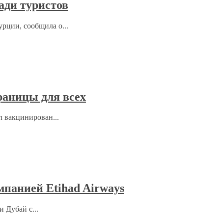
ади туристов
рции, сообщила о...
раницы для всех
л вакцинирован...
мпанией Etihad Airways
 Дубай с...