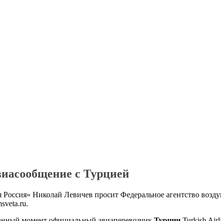
виасообщение с Турцией
 Россия» Николай Левичев просит Федеральное агентство возду
veta.ru.
данный момент официальный авиаперевозчик
Турции
Turkish Air