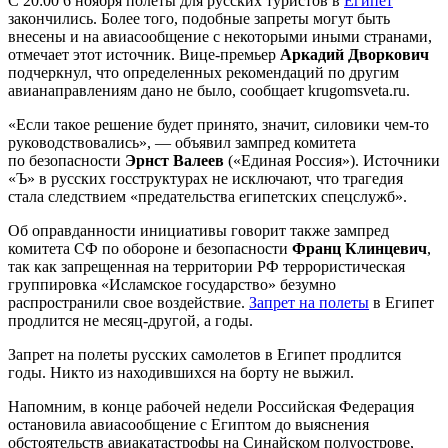
С 20:00 6 ноября полеты для русских туристов в
Египет
закончились. Более того, подобные запреты могут быть
внесены и на авиасообщение с некоторыми иными странами,
отмечает этот источник. Вице-премьер
Аркадий Дворкович
подчеркнул, что определенных рекомендаций по другим
авианаправлениям дано не было, сообщает krugomsveta.ru.
«Если такое решение будет принято, значит, силовики чем-то
руководствовались», — объявил зампред комитета
по безопасности
Эрнст Валеев
(«Единая Россия»). Источники
«Ъ» в русских госструктурах не исключают, что трагедия
стала следствием «предательства египетских спецслужб».
Об оправданности инициативы говорит также зампред
комитета СФ по обороне и безопасности
Франц Клинцевич
,
так как запрещенная на территории РФ террористическая
группировка «Исламское государство» безумно
распространили свое воздействие.
Запрет на полеты
в Египет
продлится не месяц-другой, а годы.
Запрет на полеты русских самолетов в Египет продлится
годы. Никто из находившихся на борту не выжил.
Напомним, в конце рабочей недели Российская Федерация
остановила авиасообщение с Египтом до выяснения
обстоятельств авиакатастрофы на Синайском полуострове,