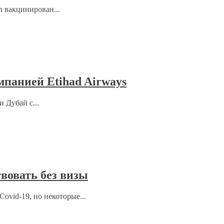
л вакцинирован...
мпанией Etihad Airways
 Дубай с...
вовать без визы
ovid-19, но некоторые...