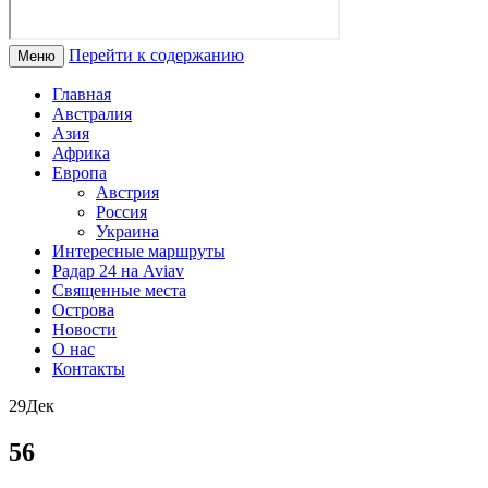
Перейти к содержанию
Меню
Главная
Австралия
Азия
Африка
Европа
Австрия
Россия
Украина
Интересные маршруты
Радар 24 на Aviav
Священные места
Острова
Новости
О нас
Контакты
29
Дек
56