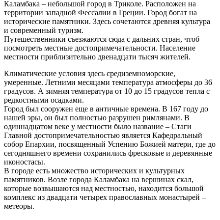
Каламбака – небольшой город в Триколе. Расположен на
территории западной Фессалии в Греции. Город богат на
исторические памятники. Здесь сочетаются древняя культура
и современный туризм.
Путешественники съезжаются сюда с дальних стран, чтоб
посмотреть местные достопримечательности. Население
местности приблизительно двенадцати тысяч жителей.
Климатические условия здесь средиземноморские,
умеренные. Летними месяцами температура атмосферы до 36
градусов. А зимняя температура от 10 до 15 градусов тепла с
редкостными осадками.
Город был сооружен еще в античные времена. В 167 году до
нашей эры, он был полностью разрушен римлянами. В
одиннадцатом веке у местности было название – Стаги
Главной достопримечательностью является Кафедральный
собор Епархии, посвященный Успению Божией матери, где до
сегодняшнего времени сохранились фресковые и деревянные
иконостасы.
В городе есть множество исторических и культурных
памятников. Возле города Каламбака на вершинах скал,
которые возвышаются над местностью, находится большой
комплекс из двадцати четырех православных монастырей –
метеоры.