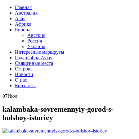
Главная
Австралия
Азия
Африка
Европа
Австрия
Россия
Украина
Интересные маршруты
Радар 24 на Aviav
Священные места
Острова
Новости
О нас
Контакты
07
Июл
kalambaka-sovremennyiy-gorod-s-
bolshoy-istoriey