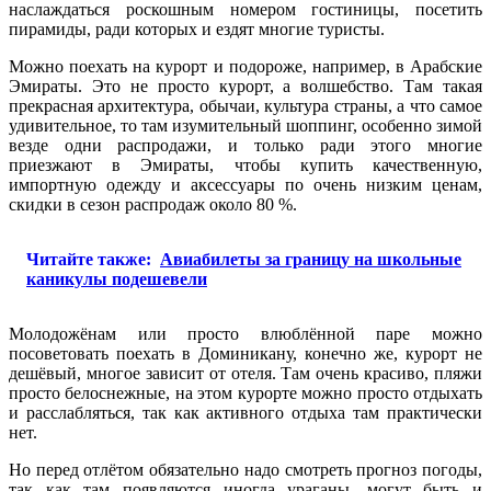
наслаждаться роскошным номером гостиницы, посетить
пирамиды, ради которых и ездят многие туристы.
Можно поехать на курорт и подороже, например, в Арабские
Эмираты. Это не просто курорт, а волшебство. Там такая
прекрасная архитектура, обычаи, культура страны, а что самое
удивительное, то там изумительный шоппинг, особенно зимой
везде одни распродажи, и только ради этого многие
приезжают в Эмираты, чтобы купить качественную,
импортную одежду и аксессуары по очень низким ценам,
скидки в сезон распродаж около 80 %.
Читайте также:
Авиабилеты за границу на школьные
каникулы подешевели
Молодожёнам или просто влюблённой паре можно
посоветовать поехать в Доминикану, конечно же, курорт не
дешёвый, многое зависит от отеля. Там очень красиво, пляжи
просто белоснежные, на этом курорте можно просто отдыхать
и расслабляться, так как активного отдыха там практически
нет.
Но перед отлётом обязательно надо смотреть прогноз погоды,
так как там появляются иногда ураганы, могут быть и