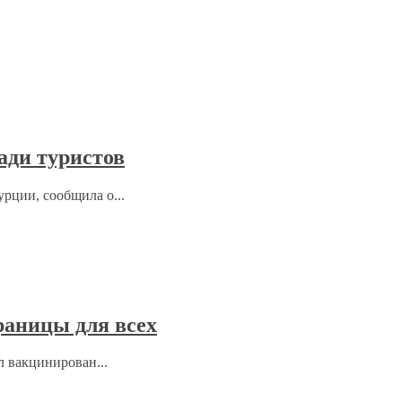
ади туристов
рции, сообщила о...
раницы для всех
л вакцинирован...