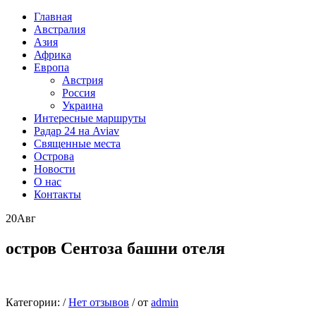
Главная
Австралия
Азия
Африка
Европа
Австрия
Россия
Украина
Интересные маршруты
Радар 24 на Aviav
Священные места
Острова
Новости
О нас
Контакты
20
Авг
остров Сентоза башни отеля
Категории:
/
Нет отзывов
/
от
admin