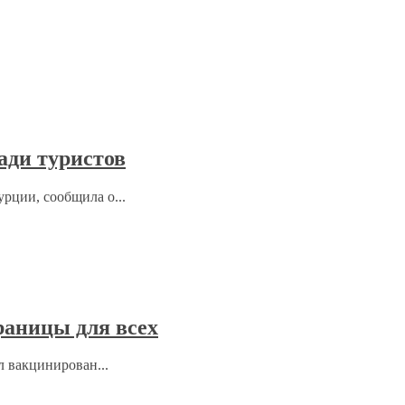
ади туристов
рции, сообщила о...
раницы для всех
л вакцинирован...